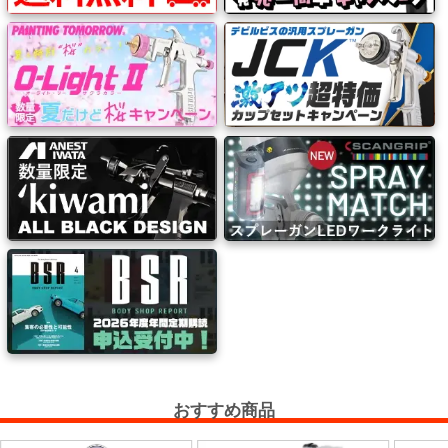
系
材
料
マ
ッ
ク
ブ
ラ
シ
Mack
Brush
ス
プ
おすすめ商品
レ