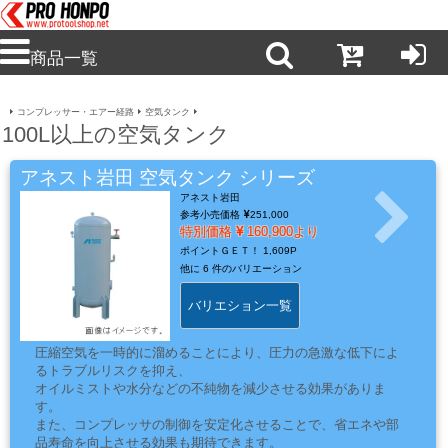
商品一覧
コンプレッサー・エアー経路
空気タンク
新
100L以上の空気タンク
商
品・
アネスト岩田 空気タンク シリーズ
注
アネスト岩田
目
参考小売価格
251,000
特別価格
160,900より
商
ポイントＧＥＴ！
1,609P
品
他に
6 件のバリエーション
バリエション一覧
塗
圧縮空気を一時的に溜めることにより、圧力の急激な低下によ
料・
るトラブルリスクを抑え、
オイルミストや水分などの不純物を減少させる効果がありま
溶
す。
剤・
また、コンプレッサの制御を安定化させることで、省エネや部
ケ
品寿命を向上させる効果も期待できます。