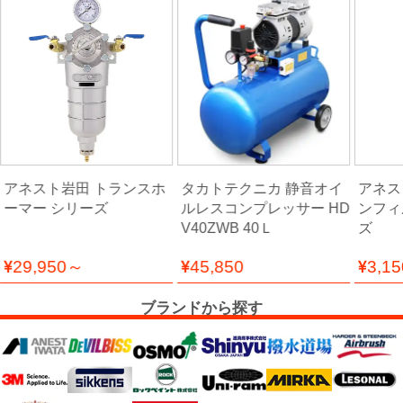
ー
ガ
ン
エ
ア
ブ
ラ
アネスト岩田 トランスホ
タカトテクニカ 静音オイ
アネス
シ
ーマー シリーズ
ルレスコンプレッサー HD
ンフィ
V40ZWB 40Ｌ
ズ
29,950～
45,850
3,1
コ
ン
ブランドから探す
プ
レ
ッ
サ