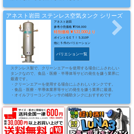
標準的な鉄製（SAT)と、圧縮空気・ドレンへのサビ混入を防
ミ
げるステンレス製（SUST）をご用意しています。
カ
アネスト岩田 ステンレス空気タンク シリーズ
ル
アネスト岩田
用
参考小売価格
708,000
特別価格
531,000より
品
ポイントＧＥＴ！
5,310P
他に
5 件のバリエーション
バリエション一覧
ゴ
ー
ステンレス製で、クリーンエアーを使用する場合にふさわしい
ル
タンクなので、食品・医療・半導体等サビの発生を嫌う業界に
ド
最適です。
・クリーンエアーを使用する場合にふさわしいタンクです。
リ
・食品・医療・半導体業界等サビの発生を嫌う業界に最適。
ー
・オイルフリーコンプレッサの補助タンクにおすすめです
フ・
カ
ス
タ
ム