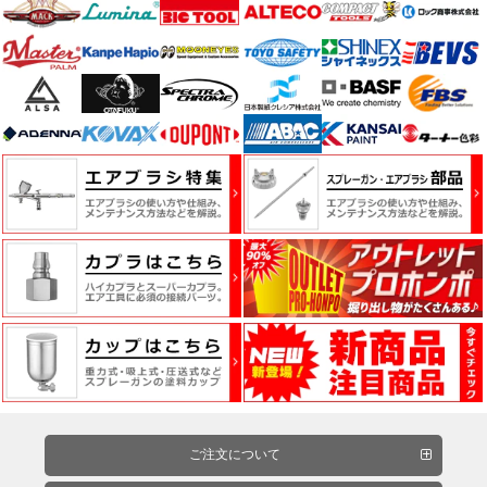
ー・
エ
ア
ー
経
路
コ
ン
パ
ウ
ン
ド・
バ
フ・
カ
ご注文について
ー