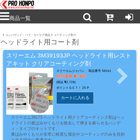
商品一覧
コンパウンド・バフ・カーケア用品
コーティング剤
新
ヘッドライト用コート剤
商
品・
スリーエム 3M39193JP ヘッドライト用レスト
注
アキット クリアコーティング剤
目
スリーエムジャパン
商品番号 58241
商
特別価格
2,480
品
2,728
ポイントＧＥＴ！
25 P
カートに入れる
塗
料・
スリーエム39173 ヘッドライト用クリアコーティング剤はヘッ
溶
ドライトの黄ばみやくもりを除去して輝きを蘇らせるハンデ
ィ・タイプのキットです。
剤・
黄ばみやくもりが非常に軽度な場合やコーティングのみを目的
ケ
とする場合に最適です。