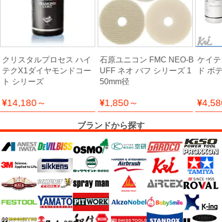
ー
フ
ィ
ル
ム
クリスタルプロセス ハイ
石原ユニコン FMC NEO-B
ケイテ
テクX1ダイヤモンドコー
UFF ネオ バフ シリーズ 1
ド ボ
ト シリーズ
50mm径
工
14,180～
1,850～
4,5
場
用
ブランドから探す
資
材・
塗
装
服・
安
全
用