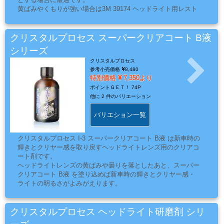
ミ
黄ばみやくもりが強い場合は3M 39174 ヘッドライト用レスト
アキットをお勧めします。
カ
ル
クリスタルプロセス スーパークリアコート B液
用
シリーズ
品
クリスタルプロセス
参考小売価格
8,480
特別価格
7,350より
ポイントＧＥＴ！
74P
ゴ
他に
2 件のバリエーション
ー
バリエション一覧
ル
ド
クリスタルプロセス I-3 スーパークリアコート B液 は新車時の
リ
輝きとクリヤー感を取り戻すヘッドライトレンズ用のクリアコ
ー
ート剤です。
ヘッドライトレンズの黄ばみや曇りを落としたあと、スーパー
フ・
クリアコート B液 を塗り込めば新車時の輝きとクリヤー感・
カ
ライトの明るさがよみがえります。
ス
タ
クリスタルプロセス ヘッドライト研磨剤 シリ
ム