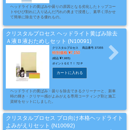
ー
ヘッドライトの黄ばみや曇りの原因となる劣化したトップコー
ガ
トやひび割れに入り込んだ汚れの奥まで浸透し、素早く浮かせ
ン
て簡単に除去できる優れもの。
クリスタルプロセス ヘッドライト黄ばみ除去
エ
Ａ液Ｂ液おためしセット (N10091)
ア
クリスタルプロセス
商品番号 37355
ブ
特別価格
7,150
7,865
ラ
ポイントＧＥＴ！
72 P
シ
カートに入れる
コ
ヘッドライトの黄ばみ・曇りを除去できるクリーナーと、新車
時の輝き・クリヤー感がよみがえる専用コーティング剤と施工
ン
資材をセットにしました。
プ
レ
クリスタルプロセス プロ向け本格ヘッドライト
ッ
サ
よみがえりセット (N10092)