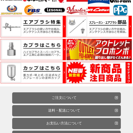
品
ペ
ー
パ
ー・
研
磨
用
具・
研
磨
布
ご注文について
紙
送料・配送について
お支払い方法について
マ