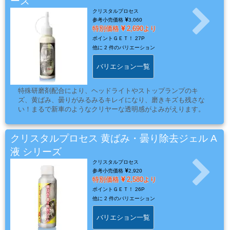
ーズ
系
クリスタルプロセス
材
参考小売価格
3,060
料
特別価格
2,690より
ポイントＧＥＴ！
27P
他に
2 件のバリエーション
バリエション一覧
マ
ッ
特殊研磨剤配合により、ヘッドライトやストップランプのキ
ク
ズ、黄ばみ、曇りがみるみるキレイになり、磨きキズも残さな
ブ
い！まるで新車のようなクリヤーな透明感がよみがえります。
ラ
シ
クリスタルプロセス 黄ばみ・曇り除去ジェル A
Mack
液 シリーズ
Brush
クリスタルプロセス
参考小売価格
2,920
特別価格
2,580より
ポイントＧＥＴ！
26P
ス
他に
2 件のバリエーション
プ
バリエション一覧
レ