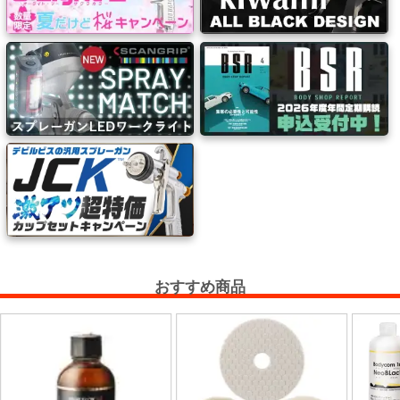
ケ
ア
用
品
カ
ッ
テ
ィ
ン
グ
シ
ー
おすすめ商品
ト・
ウ
ィ
ン
ド