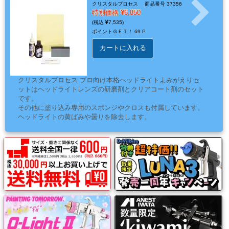
ー・
クリスタルプロセス
商品番号 37356
特別価格
6,850
エ
7,535
ア
ポイントＧＥＴ！
69 P
ー
カートに入れる
経
路
クリスタルプロセス プロ向け本格ヘッドライトよみがえりセ
ットはヘッドライトレンズの研磨剤とクリアコート剤のセット
です。
コ
その他に塗り込み専用のスポンジやクロスも付属しています。
ヘッドライトの黄ばみや曇りを除去します。
ン
パ
ウ
ン
ド・
バ
フ・
カ
ー