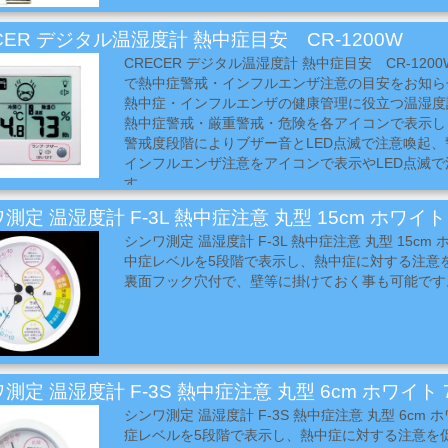
CER デジタル温湿度計 熱中症目安 CR-1200W
CRECER デジタル温湿度計 熱中症目安 CR-12
で熱中症警戒・インフルエンザ注意の目安をお知ら
熱中症・インフルエンザの健康管理に役立つ温湿度
熱中症警戒・厳重警戒・危険を各アイコンで表示し
警戒度段階によりブザー音とLED点滅で注意喚起、
インフルエンザ注意をアイコンで表示やLED点滅
す。
熱中症・季節性インフルエンザの原因である温度・
測定 温湿度計 F-3L 熱中症注意 丸型 15cm ホワイト 
ン表示します。
シンワ測定 温湿度計 F-3L 熱中症注意 丸型 15cm ホ
ブザー音・LED点滅はON/OFFが可能です。
中症レベルを5段階で表示し、熱中症に対する注意
マグネットやフック穴、折りたたみスタンド付きな
裏面フック穴付で、壁等に掛けておく事も可能です
ちらでも使用出来ます。
測定 温湿度計 F-3S 熱中症注意 丸型 6cm ホワイト 7
シンワ測定 温湿度計 F-3S 熱中症注意 丸型 6cm ホ
症レベルを5段階で表示し、熱中症に対する注意を