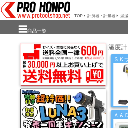
TOP
計測器・計量器
温
新
商品一覧
商
品・
温度計
注
目
商
ＳＫサ
品
塗
料・
溶
剤・
ケ
ミ
Ａ＆Ｄ
カ
ル
用