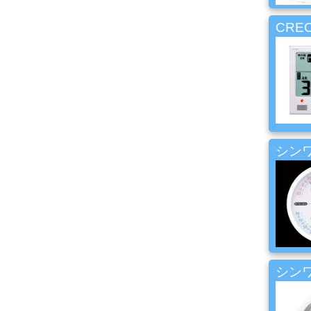
コ
ン
CRE
プ
レ
ッ
サ
ー・
エ
ア
ー
経
シンワ
路
コ
ン
パ
ウ
ン
ド・
シンワ
バ
フ・
カ