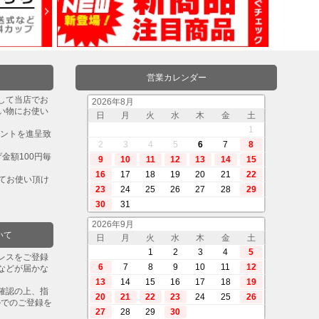
営業カレンダー
して当店でお
2026年8月
い物にお使い
日
月
火
水
木
金
土
。
1
イントを進呈致
2
3
4
5
6
7
8
金額100円毎
9
10
11
12
13
14
15
16
17
18
19
20
21
22
してお使い頂け
23
24
25
26
27
28
29
30
31
2026年9月
いて
日
月
火
水
木
金
土
1
2
3
4
5
レスをご登録
6
7
8
9
10
11
12
などが届かな
13
14
15
16
17
18
19
確認の上、指
20
21
22
23
24
25
26
ルでのご登録を
27
28
29
30