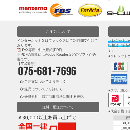
研
磨
用
具・
研
ご注文について
磨
布
インターネット又はファックスにて24時間受付けて
クレジットカ
紙
おります。
行振込（前払
FAX専用ご注文用紙(PDF)
す。
※PDFの閲覧には
Adobe Reader
などのソフトが必
●クレジット
要です。
マ
【FAX番号】
ス
キ
ン
ご注文についてより詳しく
グ・
返品についてより詳しく
●スマホ決済
養
会員規約・特定商取引法に関する表記
生
紙
送料・配送について
●代金引換 
代
接
30,
着
100