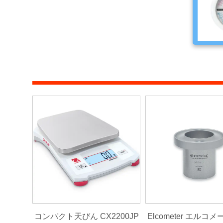
ー
ケ
ア
用
品
カ
ッ
テ
ィ
ン
グ
シ
ー
ト・
ウ
ィ
ン
ド
ー
フ
456用
コンパクト天びん CX2200JP
Elcometer エルコメ