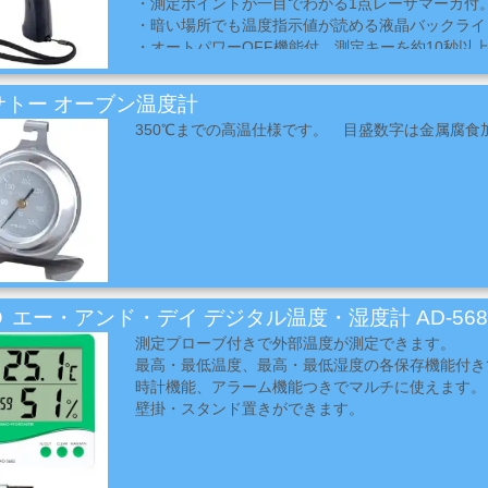
・測定ポイントが一目でわかる1点レーザマーカ付
・暗い場所でも温度指示値が読める液晶バックライ
・オートパワーOFF機能付。測定キーを約10秒以
パワーOFF機能が働き、自動的に電源が切れます。
ッテリーの消耗を防ぎます。
サトー オーブン温度計
・自動ホールド機能付測定した温度指示値が自動的
350℃までの高温仕様です。 目盛数字は金属腐食
れます。（約10秒間）
 エー・アンド・デイ デジタル温度・湿度計 AD-568
測定プローブ付きで外部温度が測定できます。
最高・最低温度、最高・最低湿度の各保存機能付き
時計機能、アラーム機能つきでマルチに使えます。
壁掛・スタンド置きができます。