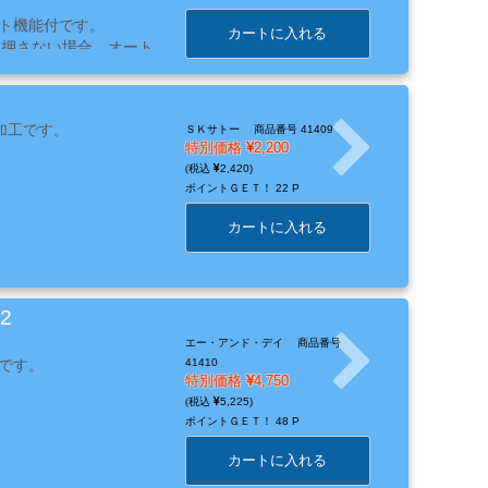
。
ト機能付です。
カートに入れる
上押さない場合、オート
 電源切り忘れによるバ
にホールド（固定）さ
加工です。
ＳＫサトー
商品番号 41409
特別価格
2,200
2,420
ポイントＧＥＴ！
22 P
カートに入れる
2
エー・アンド・デイ
商品番号
です。
41410
特別価格
4,750
5,225
ポイントＧＥＴ！
48 P
カートに入れる