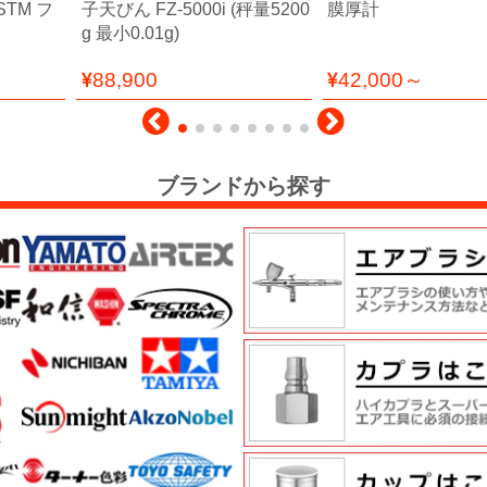
STM フ
子天びん FZ-5000i (秤量5200
膜厚計
g 最小0.01g)
88,900
42,000～
ブランドから探す