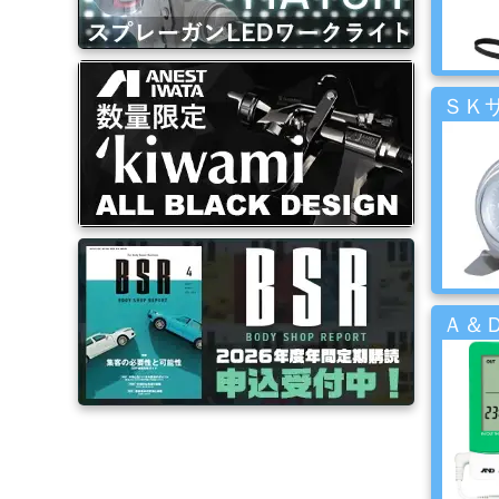
ブ
ラ
シ
Mack
Brush
ＳＫ
ス
プ
レ
ー
ガ
ン
Ａ＆Ｄ
エ
ア
ブ
ラ
シ