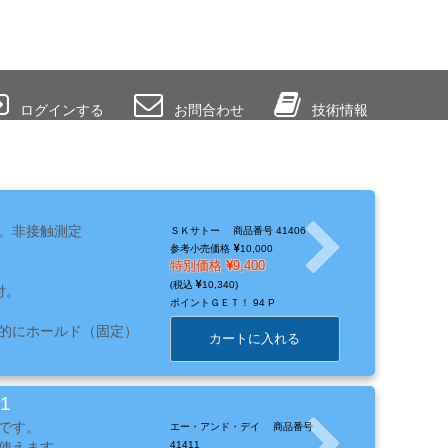
ログインする
お問合わせ
技術情報
。非接触測定
ＳＫサトー
商品番号 41406
参考小売価格
10,000
特別価格
9,400
10,340
付。
ポイントＧＥＴ！
94 P
的にホールド（固定）
カートに入れる
1
です。
エー・アンド・デイ
商品番号
使えます。
41411