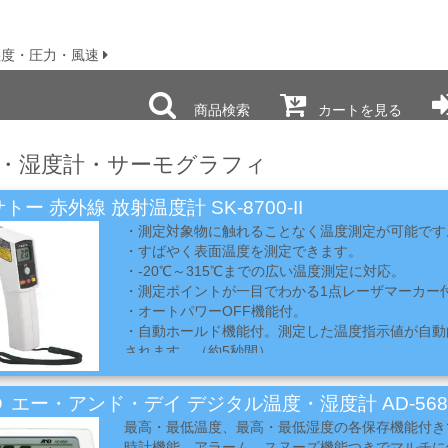
湿度・圧力・風速
商品検索
カートを見る
・湿度計・サーモグラフィ
トー 赤外線 放射温度計 SK-8700-II
・測定対象物に触れることなく温度測定が可能です
・すばやく表面温度を測定できます。
・-20℃～315℃までの広い温度測定に対応。
・測定ポイントが一目でわかる1点レーザマーカー
・オートパワーOFF機能付。
・自動ホールド機能付。測定した温度指示値が自動
されます。（約5秒間）
 エー・アンド・デイ デジタル温度・湿度計 AD-568
最高・最低温度、最高・最低湿度の各保存機能付き
時計機能、アラーム、スヌーズ機能つきでマルチに