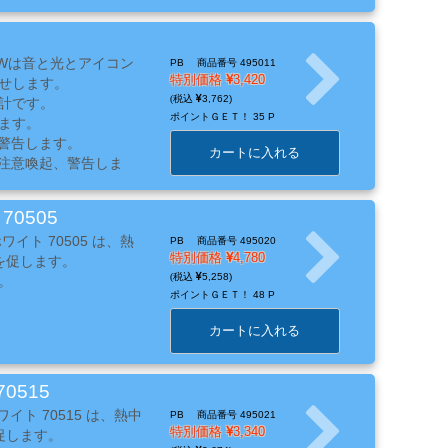
00Wは音と光とアイコン
PB
商品番号 495011
特別価格
3,420
せします。
3,762
計です。
ポイントＧＥＴ！
35 P
ます。
警告します。
カートに入れる
で注意喚起、警告しま
湿度の対処方をアイコ
70505
ワイト 70505 は、熱
PB
商品番号 495020
特別価格
4,780
を促します。
ので壁掛けや卓上のど
5,258
。
ポイントＧＥＴ！
48 P
カートに入れる
0515
ワイト 70515 は、熱中
PB
商品番号 495021
特別価格
3,340
促します。