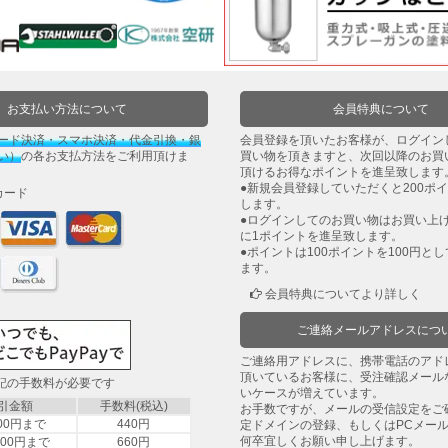
お支払い方法について
会員特典について
ード決済・スマホ決済・代金引換・銀
会員登録を頂いたお客様が、ログイン
い）
の各お支払方法をご利用頂けま
買い物を頂きますと、次回以降のお買
頂けるお得なポイントを進呈致します
●新規会員登録していただくと200ポ
カード
します。
●ログインしてのお買い物はお買い上げ
に1ポイントを進呈致します。
●ポイントは100ポイントを100円と
ます。
会員特典についてより詳しく
ご連絡メールアドレスにつ
ご連絡用アドレスに、携帯電話のアド
頂いているお客様に、受注確認メール
下記の手数料が必要です
いケースが増えています。
引金額
手数料(税込)
お手数ですが、メールの受信設定をご
000円まで
440円
定ドメインの登録、もしくはPCメー
何卒宜しくお願い申し上げます。
,000円まで
660円