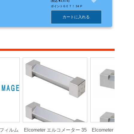
3,674
ポイントＧＥＴ！
34 P
カートに入れる
トフィルム
Elcometer エルコメーター 35
Elcometer エルコ