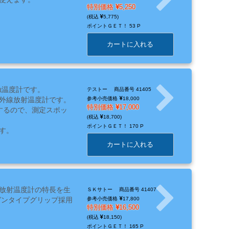
特別価格
5,250
5,775
ポイントＧＥＴ！
53 P
カートに入れる
接触温度計です。
テストー
商品番号 41405
外線放射温度計です。
参考小売価格
18,000
特別価格
17,000
するので、測定スポッ
18,700
ポイントＧＥＴ！
170 P
す。
カートに入れる
放射温度計の特長を生
ＳＫサトー
商品番号 41407
ガンタイプグリップ採用
参考小売価格
17,800
特別価格
16,500
18,150
ポイントＧＥＴ！
165 P