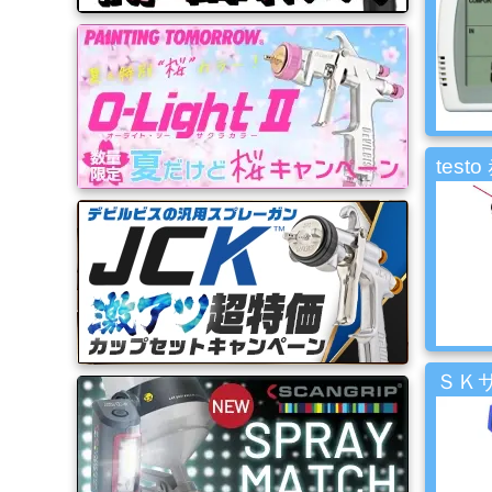
品
ゴ
ー
ル
ド
test
リ
ー
フ・
カ
ス
タ
ム
系
材
料
ＳＫサ
マ
ッ
ク