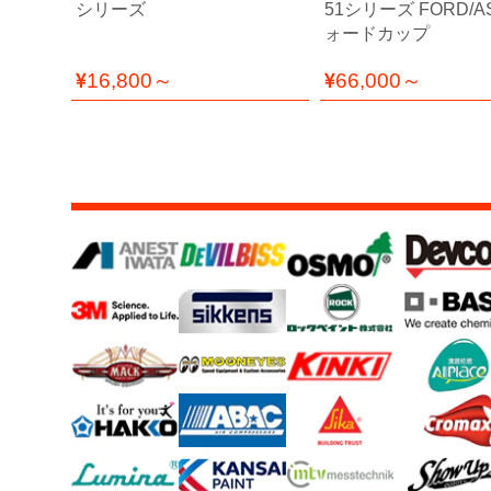
ィ
地兼用
シリーズ
51シリーズ FORD/A
ル
ォードカップ
ム
16,800～
66,000～
工
場
用
資
材・
塗
装
服・
安
全
用
品
ペ
ー
パ
ー・