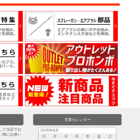
営業カレンダー
して当店でお
2026年8月
い物にお使い
日
月
火
水
木
金
土
。