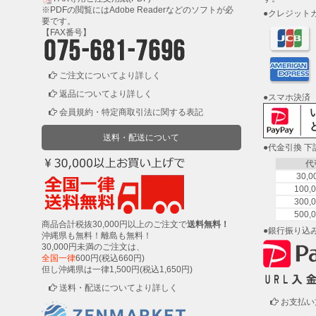
ィ
※PDFの閲覧には
Adobe Reader
などのソフトが必
●クレジット
ル
要です。
ム
【FAX番号】
工
ご注文についてより詳しく
場
返品についてより詳しく
●スマホ決済
用
会員規約・特定商取引法に関する表記
資
材・
送料・配送について
塗
●代金引換 
装
代
服・
30,
安
100
全
300
用
500
商品合計税抜30,000円以上のご注文で
送料無料！
品
●銀行振り込
沖縄県も無料！離島も無料！
30,000円未満のご注文は、
全国一律
600円(税込660円)
但し沖縄県は一律1,500円(税込1,650円)
ペ
ー
送料・配送についてより詳しく
パ
お支払い
ー・