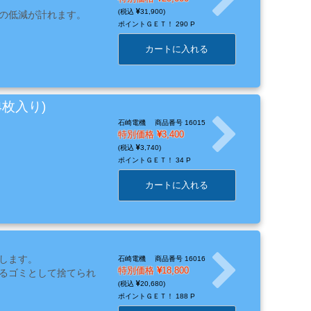
31,900
の低減が計れます。
ポイントＧＥＴ！
290 P
カートに入れる
4枚入り)
石崎電機
商品番号 16015
特別価格
3,400
3,740
ポイントＧＥＴ！
34 P
カートに入れる
します。
石崎電機
商品番号 16016
特別価格
18,800
るゴミとして捨てられ
20,680
ポイントＧＥＴ！
188 P