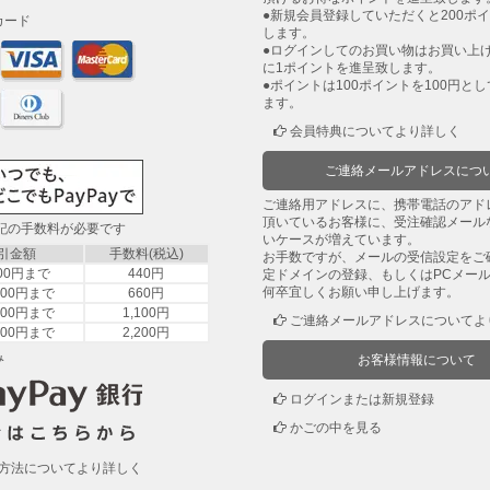
●新規会員登録していただくと200ポ
カード
します。
●ログインしてのお買い物はお買い上げ
に1ポイントを進呈致します。
●ポイントは100ポイントを100円と
ます。
会員特典についてより詳しく
ご連絡メールアドレスにつ
ご連絡用アドレスに、携帯電話のアド
頂いているお客様に、受注確認メール
下記の手数料が必要です
いケースが増えています。
引金額
手数料(税込)
お手数ですが、メールの受信設定をご
000円まで
440円
定ドメインの登録、もしくはPCメー
何卒宜しくお願い申し上げます。
,000円まで
660円
,000円まで
1,100円
ご連絡メールアドレスについてよ
,000円まで
2,200円
み
お客様情報について
ログインまたは新規登録
かごの中を見る
方法についてより詳しく