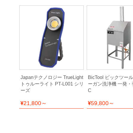
コ
ン
プ
レ
ッ
サ
ー・
エ
ア
ー
経
路
ン 全閉式
Japanテクノロジー TrueLight
BicTool ビックツー
コ
トゥルーライト PT-L001 シリ
ーガン洗浄機 一発・強
ン
ーズ
C
パ
ウ
21,800～
59,800～
ン
ド・
バ
フ・
カ