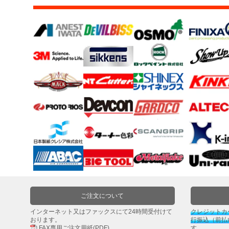
ー
ケ
ア
用
品
カ
ッ
テ
ィ
ン
グ
シ
ー
ト・
ウ
ィ
ン
ご注文について
ド
ー
インターネット又はファックスにて24時間受付けて
クレジットカ
おります。
行振込（前払
フ
FAX専用ご注文用紙(PDF)
す。