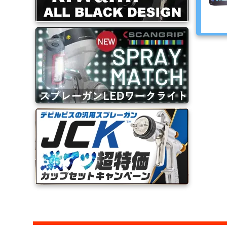
ブ
ラ
シ
Mack
Brush
ス
プ
レ
ー
ガ
ン
エ
ア
ブ
ラ
シ