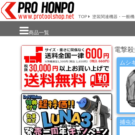
TOP
塗装関連機器・一般機
新
商品一覧
商
品・
電撃殺
注
目
商
ムシキ
品
塗
料・
溶
剤・
ケ
ミ
捕虫器
カ
ル
用