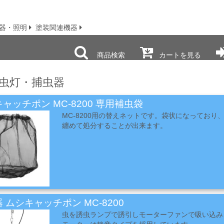
器・照明
塗装関連機器
商品検索
カートを見る
虫灯・捕虫器
ャッチポン MC-8200 専用補虫袋
MC-8200用の替えネットです。袋状になっており
纏めて処分することが出来ます。
 ムシキャッチポン MC-8200
虫を誘虫ランプで誘引しモーターファンで吸い込み