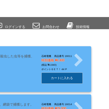
ログインする
お問合わせ
技術情報
、殺虫した虫等を捕獲、
石崎電機
商品番号 16011
特別価格
4,400
4,840
ポイントＧＥＴ！
44 P
カートに入れる
、網袋で捕獲します。
石崎電機
商品番号 16014
特別価格
29,000