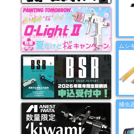
品
ゴ
ー
ル
ド
ムシキ
リ
ー
フ・
カ
ス
タ
ム
系
材
料
捕虫器
マ
ッ
ク