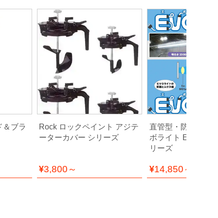
ンド＆ブラ
Rock ロックペイント アジテ
直管型・防水ＬＥＤ
ーターカバー シリーズ
ボライト EVO 120
リーズ
3,800～
14,850～