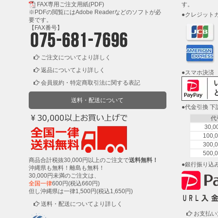
FAX専用ご注文用紙(PDF)
す。
研
※PDFの閲覧には
Adobe Reader
などのソフトが必
●クレジット
磨
要です。
用
【FAX番号】
具・
研
磨
ご注文についてより詳しく
布
返品についてより詳しく
●スマホ決済
紙
会員規約・特定商取引法に関する表記
送料・配送について
マ
●代金引換 
ス
代
キ
30,
ン
100
グ・
300
500
養
商品合計税抜30,000円以上のご注文で
送料無料！
生
●銀行振り込
沖縄県も無料！離島も無料！
紙
30,000円未満のご注文は、
全国一律
600円(税込660円)
但し沖縄県は一律1,500円(税込1,650円)
接
送料・配送についてより詳しく
着
お支払い