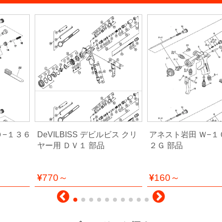
０−１３６
DeVILBISS デビルビス クリ
アネスト岩田 Ｗ−１
ヤー用 ＤＶ１ 部品
２Ｇ 部品
770～
160～