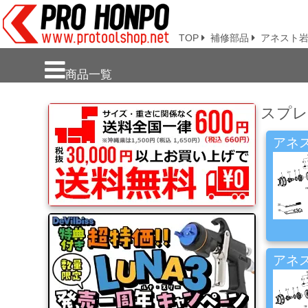
TOP
補修部品
アネスト
新
商品一覧
商
品・
スプレ
注
目
商
アネス
品
塗
料・
溶
剤・
ケ
アネス
ミ
カ
ル
用