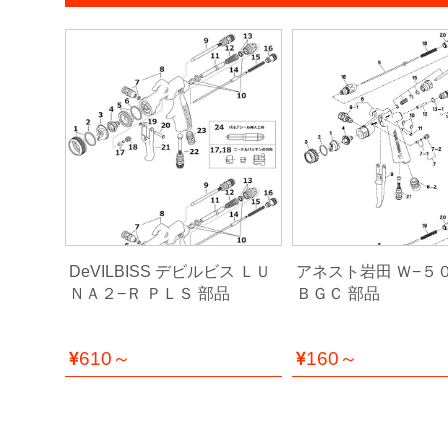
ー
ケ
ア
用
品
カ
ッ
テ
ィ
ン
グ
 DEMI-
DeVILBISS デビルビス ＬＵ
アネスト岩田 Ｗ−５
シ
ＮＡ２−Ｒ ＰＬＳ 部品
ＢＧＣ 部品
ー
ト・
ウ
ィ
610～
160～
ン
ド
ー
フ