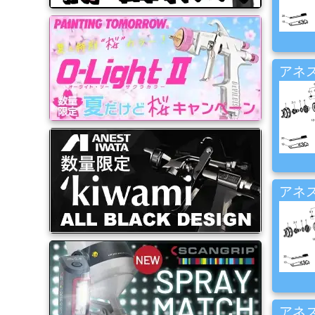
品
ゴ
ー
アネス
ル
ド
リ
ー
フ・
カ
ス
タ
アネス
ム
系
材
料
マ
ッ
ク
アネス