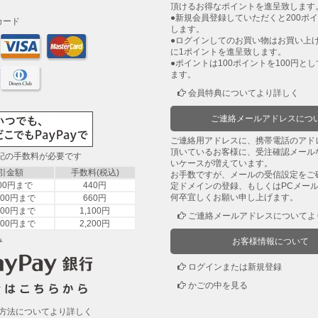
頂けるお得なポイントを進呈致します
●新規会員登録していただくと200ポ
カード
します。
●ログインしてのお買い物はお買い上げ
に1ポイントを進呈致します。
●ポイントは100ポイントを100円と
ます。
会員特典についてより詳しく
ご連絡メールアドレスにつ
ご連絡用アドレスに、携帯電話のアド
頂いているお客様に、受注確認メール
下記の手数料が必要です
いケースが増えています。
引金額
手数料(税込)
お手数ですが、メールの受信設定をご
000円まで
440円
定ドメインの登録、もしくはPCメー
何卒宜しくお願い申し上げます。
,000円まで
660円
,000円まで
1,100円
ご連絡メールアドレスについてよ
,000円まで
2,200円
み
お客様情報について
ログインまたは新規登録
かごの中を見る
方法についてより詳しく