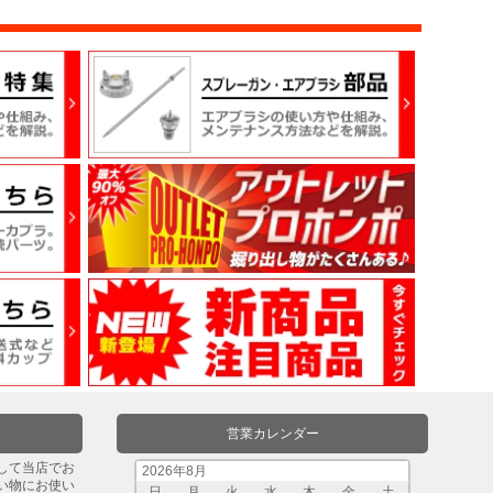
営業カレンダー
して当店でお
2026年8月
い物にお使い
日
月
火
水
木
金
土