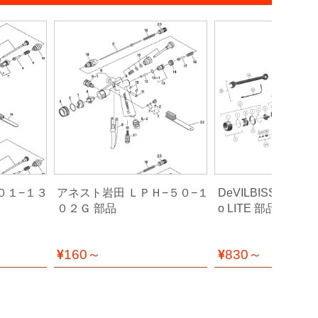
０１−１３
アネスト岩田 ＬＰＨ−５０−１
DeVILBISS デビルビ
０２Ｇ 部品
o LITE 部品
160～
830～