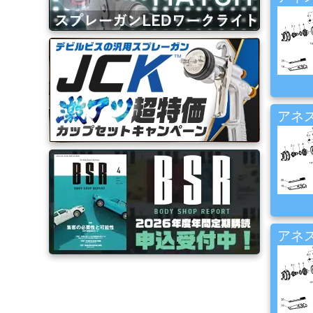
ブ
ラ
シ
Mack
Brush
ス
アネス
プ
レ
ー
ガ
ン
エ
ア
アネス
ブ
ラ
シ