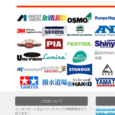
ィ
ル
ム
工
場
用
資
材・
塗
装
服・
安
全
用
品
ペ
ご注文について
ー
パ
インターネット又はファックスにて24時間受付けて
クレジットカ
おります。
行振込（前払
ー・