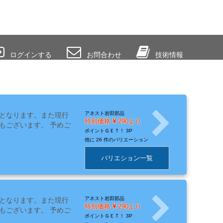
ログインする
お問合わせ
技術情報
アネスト岩田部品
となります。また現行
特別価格
290より
もございます。 予めご
ポイントＧＥＴ！
3P
他に
26 件のバリエーション
バリエション一覧
アネスト岩田部品
となります。また現行
特別価格
290より
もございます。 予めご
ポイントＧＥＴ！
3P