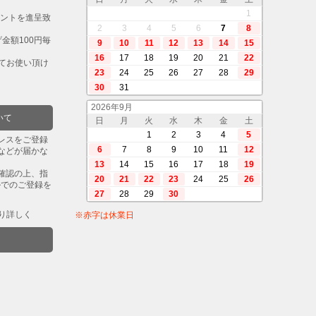
。
1
イントを進呈致
2
3
4
5
6
7
8
金額100円毎
9
10
11
12
13
14
15
16
17
18
19
20
21
22
してお使い頂け
23
24
25
26
27
28
29
30
31
2026年9月
いて
日
月
火
水
木
金
土
1
2
3
4
5
レスをご登録
6
7
8
9
10
11
12
などが届かな
13
14
15
16
17
18
19
確認の上、指
20
21
22
23
24
25
26
ルでのご登録を
27
28
29
30
り詳しく
※赤字は休業日