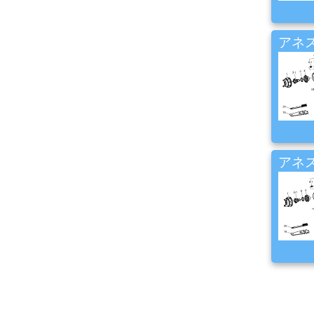
コ
ン
プ
アネス
レ
ッ
サ
ー・
エ
ア
ー
経
路
アネス
コ
ン
パ
ウ
ン
ド・
バ
フ・
カ