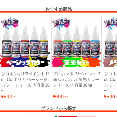
ー
ガ
おすすめ商品
ン
エ
ア
ブ
ラ
シ
プロホンポ P3ペイント P
プロホンポ P3ペイント P
プロホ
oli-Co ポリカ ベーシック
oli-Co ポリカ 蛍光カラー
oli-
コ
カラー シリーズ 内容量30
シリーズ 内容量30ml
カラー
ン
ml
ml
プ
590～
690～
590
レ
ッ
ブランドから探す
サ