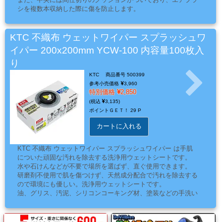
ミ
シを複数本収納した際に傷を防止します。
同梱の小物入れはマジックテープで着脱が可能です。
カ
ル
KTC 不織布 ウェットワイパー スプラッシュワ
用
イパー 200x200mm YCW-100 内容量100枚入
品
り
KTC
商品番号 500399
参考小売価格
3,960
特別価格
2,850
ゴ
3,135
ー
ポイントＧＥＴ！
29 P
ル
カートに入れる
ド
リ
KTC 不織布 ウェットワイパー スプラッシュワイパー は手肌
ー
についた頑固な汚れを除去する洗浄用ウェットシートです。
フ・
水や石けんなどが不要で場所を選ばず、直ぐ使用できます。
研磨剤不使用で肌を傷つけず、天然成分配合で汚れを除去する
カ
ので環境にも優しい。洗浄用ウェットシートです。
ス
油、グリス、汚泥、シリコンコーキング材、塗装などの手洗い
タ
では落ちにくい頑固な汚れを簡単に落とせます。
スプラッシュワイパー のシートには多層不織布を使用してい
ム
るので丈夫です。