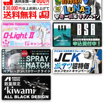
系
１枚で十分に汚れを落としきることができます。
材
高い抗菌効果のある洗浄用ウェットシートは黄色ブドウ球菌・
大腸菌・肺炎桿菌・緑膿菌などを99.99％除菌できます。
料
マ
ッ
ク
ブ
ラ
シ
Mack
Brush
ス
プ
レ