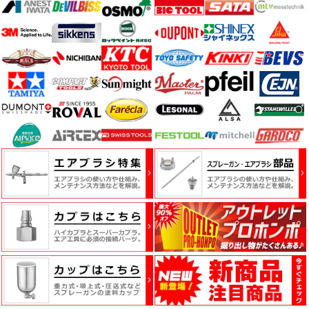
ー・
エ
ア
ー
経
路
コ
ン
パ
ウ
ン
ド・
バ
フ・
カ
ー