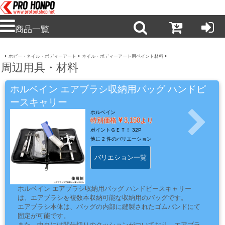
商品一覧
ホビー・ネイル・ボディーアート
ネイル・ボディーアート用ペイント材料
新
周辺用具・材料
商
品・
ホルベイン エアブラシ収納用バッグ ハンドピ
注
ースキャリー
目
ホルベイン
商
特別価格
3,150より
ポイントＧＥＴ！
32P
品
他に
2 件のバリエーション
バリエション一覧
塗
料・
ホルベイン エアブラシ収納用バッグ ハンドピースキャリー
溶
は、エアブラシを複数本収納可能な収納用のバッグです。
エアブラシ本体は、バッグの内部に縫製されたゴムバンドにて
剤・
固定が可能です。
ケ
また、中央には間仕切りのクッションがついており、エアブラ