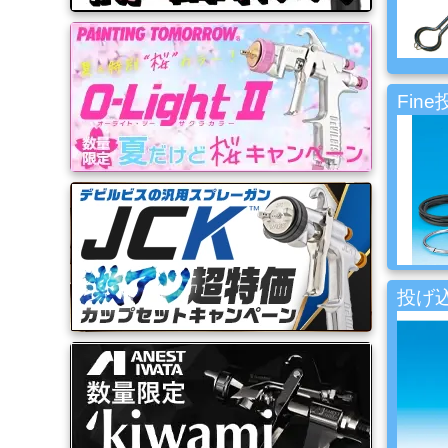
品
ゴ
ー
Fin
ル
ド
リ
ー
フ・
カ
ス
タ
ム
投げ
系
材
料
マ
ッ
ク