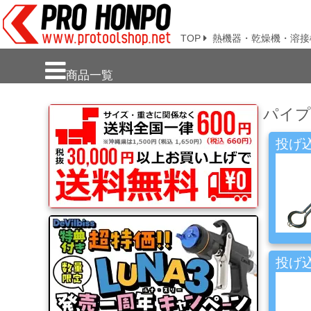
TOP
熱機器・乾燥機・溶接
新
商品一覧
商
品・
パイプ
注
目
商
投げ
品
塗
料・
溶
剤・
ケ
投げ込
ミ
カ
ル
用