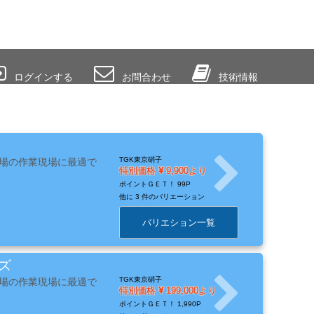
ログインする
お問合わせ
技術情報
TGK東京硝子
場の作業現場に最適で
特別価格
9,900より
ポイントＧＥＴ！
99P
他に
3 件のバリエーション
バリエション一覧
ズ
TGK東京硝子
場の作業現場に最適で
特別価格
199,000より
ポイントＧＥＴ！
1,990P