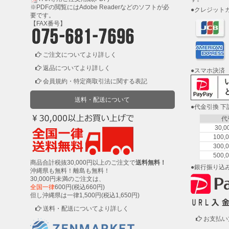
ィ
※PDFの閲覧には
Adobe Reader
などのソフトが必
●クレジット
ル
要です。
ム
【FAX番号】
工
ご注文についてより詳しく
場
返品についてより詳しく
●スマホ決済
用
会員規約・特定商取引法に関する表記
資
材・
送料・配送について
塗
●代金引換 
装
代
服・
30,
安
100
全
300
用
500
商品合計税抜30,000円以上のご注文で
送料無料！
品
●銀行振り込
沖縄県も無料！離島も無料！
30,000円未満のご注文は、
全国一律
600円(税込660円)
但し沖縄県は一律1,500円(税込1,650円)
ペ
ー
送料・配送についてより詳しく
パ
お支払い
ー・