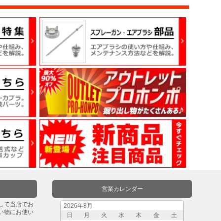
営業カレンダー
して当店でお
2026年8月
い物にお使い
日
月
火
水
木
金
土
。