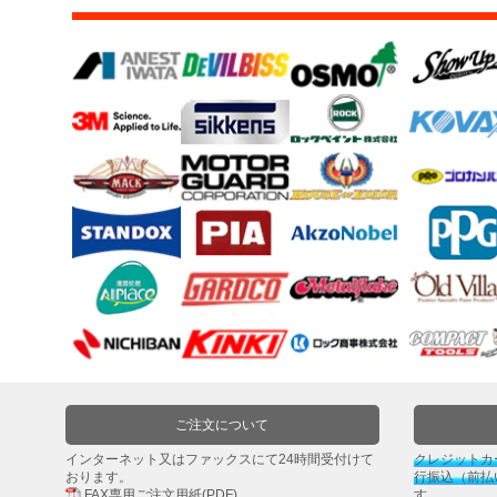
ー
ケ
ア
用
品
カ
ッ
テ
ィ
ン
グ
シ
ー
ト・
ウ
ィ
ン
ご注文について
ド
ー
インターネット又はファックスにて24時間受付けて
クレジットカ
おります。
行振込（前払
フ
FAX専用ご注文用紙(PDF)
す。