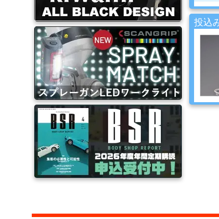
ブ
ラ
投込み
シ
Mack
Brush
ス
プ
レ
ー
ガ
ン
エ
ア
ブ
ラ
シ