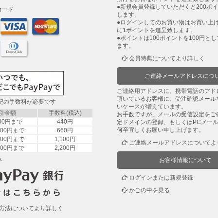
●新規会員登録していただくと200ポ
カード
します。
●ログインしてのお買い物はお買い上げ
に1ポイントを進呈致します。
●ポイントは100ポイントを100円と
ます。
会員特典についてより詳しく
ご連絡メールアドレスにつ
ご連絡用アドレスに、携帯電話のアド
頂いているお客様に、受注確認メール
下記の手数料が必要です
いケースが増えています。
引金額
手数料(税込)
お手数ですが、メールの受信設定をご
000円まで
440円
定ドメインの登録、もしくはPCメー
何卒宜しくお願い申し上げます。
,000円まで
660円
,000円まで
1,100円
ご連絡メールアドレスについてよ
,000円まで
2,200円
み
お客様情報について
ログインまたは新規登録
かごの中を見る
方法についてより詳しく