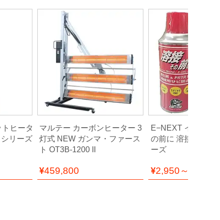
メットヒータ
マルテー カーボンヒーター 3
E−NEXT イーネク
 シリーズ
灯式 NEW ガンマ・ファース
の前に 溶接用サビ
ト OT3B-1200 II
ーズ
459,800
2,950～