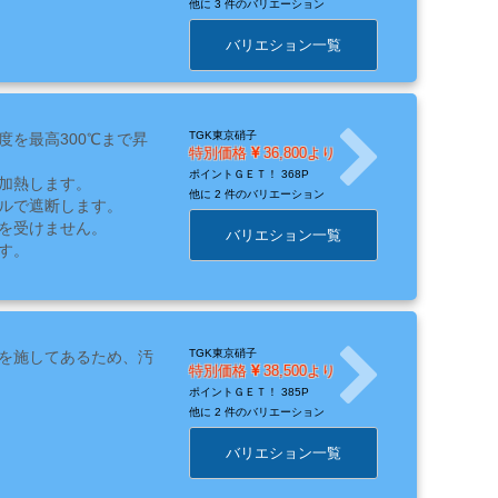
他に
3 件のバリエーション
バリエション一覧
TGK東京硝子
を最高300℃まで昇
特別価格
36,800より
ポイントＧＥＴ！
368P
加熱します。
他に
2 件のバリエーション
ルで遮断します。
を受けません。
バリエション一覧
す。
TGK東京硝子
を施してあるため、汚
特別価格
38,500より
ポイントＧＥＴ！
385P
他に
2 件のバリエーション
バリエション一覧