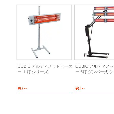
コ
ン
プ
レ
ッ
サ
ー・
エ
ア
ー
経
路
ァイバー
CUBIC アルティメットヒータ
CUBIC アルティメ
コ
ズ
ー １灯 シリーズ
ー 6灯 ダンパー式 
ン
パ
ウ
0～
0～
ン
ド・
バ
フ・
カ