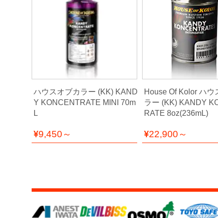
研
磨
用
具・
研
磨
布
紙
Colors
ハウスオブカラー (KK) KAND
House Of Kolor 
 エンヴィー
Y KONCENTRATE MINI 70m
ラー (KK) KANDY 
マ
シリーズ
L
RATE 8oz(236mL)
ス
g
キ
9,450～
22,900～
ン
グ・
養
生
紙
接
着