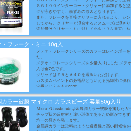
す。
ＳＧ１００インターコートクリヤーに添加すると塗
クが泳ぎやすく、黒ずみの原因となります。
また、フレークを直接クリヤーに入れるより、シン
してから、クリヤーと混合するとスムーズに混ざり
添加量はクリヤー１Ｌに対して小さじ３を目安にお
ださい。
ＦシリーズとＭＦシリーズは内容量６オンスです。
・フレーク・ミニ 10g入
ＵＭＦシリーズは内容量３オンスです。
メテオ・フレークシリーズのカラーはレインボーを
Ｆ２２〜６６はカメレオンフレークです。見る角度
た。
性のフレークです。
メテオ・フレークシリーズを少量入りにした メテオ・
実際の色とは異なる場合があります。必ずカラー見
入は全7色です。
い。
グリッドは＃５と＃４０を選択いただけます。
カスタムペイントの必需品ともいえる光輝性に優れ
定番といえるものです。
メテオ・フレークは一般的なフレークと粒の形状が
一般的なフレークを拡大してみてみるとその形状は
カラー被膜 マイクロ ガラスビーズ 容量50g入り
オ・フレークは四角形です。
Ｍicro-Ｇlassbeadsは金属調カラー被膜を施し
１角の角度が広がっていると遠目には丸みを帯びた
チップ状の反射材と違い球体であるため影ができず
テオ･フレークのように1角の角度が比較的鋭角に
均一の輝きを発します。
の存在感に違いが出ます。
金属調カラーは染料のような透過性と高い耐候性を
ギラギラと存在感のあるフレークペイントにメテオ