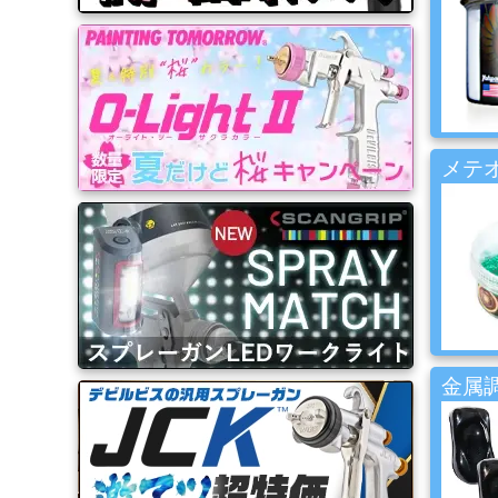
品
ゴ
ー
ル
ド
メテオ
リ
ー
フ・
カ
ス
タ
ム
系
材
料
金属調
マ
ッ
ク