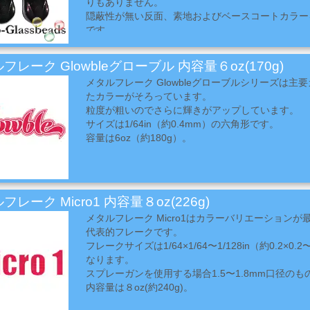
りもありません。
す。
隠蔽性が無い反面、素地およびベースコートカラー
です。
フレーク Glowbleグローブル 内容量６oz(170g)
メタルフレーク Glowbleグローブルシリーズは主
たカラーがそろっています。
粒度が粗いのでさらに輝きがアップしています。
サイズは1/64in（約0.4mm）の六角形です。
容量は6oz（約180g）。
フレーク Micro1 内容量８oz(226g)
メタルフレーク Micro1はカラーバリエーションが最も豊
代表的フレークです。
フレークサイズは1/64×1/64〜1/128in（約0.2×0
なります。
スプレーガンを使用する場合1.5〜1.8mm口径の
内容量は８oz(約240g)。