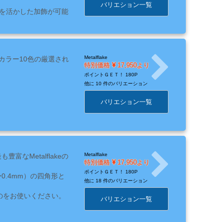
バリエション一覧
を活かした加飾が可能
Metalflake
要カラー10色の厳選され
特別価格
17,950より
ポイントＧＥＴ！
180P
他に
10 件のバリエーション
バリエション一覧
Metalflake
富なMetalflakeの
特別価格
17,950より
ポイントＧＥＴ！
180P
.2〜0.4mm）の四角形と
他に
18 件のバリエーション
ものをお使いください。
バリエション一覧