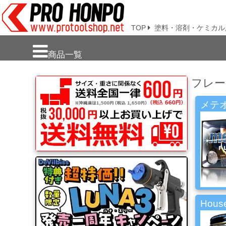
TOP
塗料・溶剤・ケミカル
新
商品一覧
商
品・
フレー
注
目
商
メテオ
品
塗
料・
溶
剤・
ケ
ミ
Hous
カ
ル
用