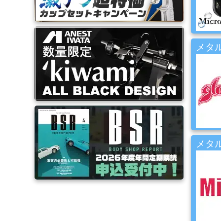
ブ
ラ
シ
Mack
Brush
メタル
ス
プ
レ
ー
ガ
ン
メタル
エ
ア
ブ
ラ
シ