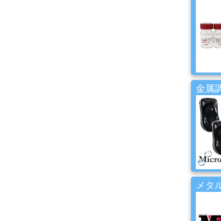
ー
ケ
ア
用
品
カ
ッ
金属調
テ
ィ
ン
グ
シ
ー
ト・
ウ
ィ
ン
メタル
ド
ー
フ