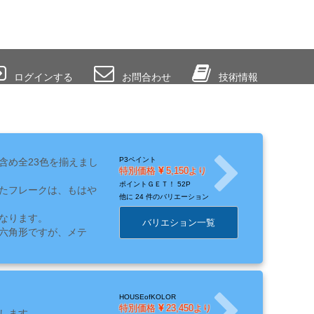
ログインする
お問合わせ
技術情報
P3ペイント
含め全23色を揃えまし
特別価格
5,150より
ポイントＧＥＴ！
52P
たフレークは、もはや
他に
24 件のバリエーション
なります。
バリエション一覧
六角形ですが、メテ
状態に見えますが、メ
なっていると、輝度や、
HOUSEofKOLOR
・フレークは活躍しま
特別価格
23,450より
します。