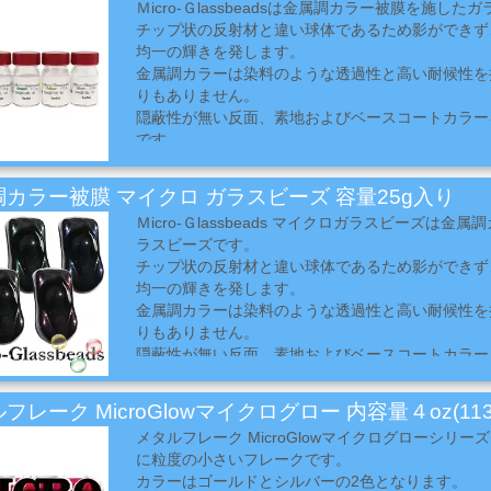
Ｍicro-Ｇlassbeadsは金属調カラー被膜を施し
チップ状の反射材と違い球体であるため影ができず
均一の輝きを発します。
金属調カラーは染料のような透過性と高い耐候性を
りもありません。
隠蔽性が無い反面、素地およびベースコートカラー
です。
カラー被膜 マイクロ ガラスビーズ 容量25g入り
Ｍicro-Ｇlassbeads マイクロガラスビーズは
ラスビーズです。
チップ状の反射材と違い球体であるため影ができず
均一の輝きを発します。
金属調カラーは染料のような透過性と高い耐候性を
りもありません。
隠蔽性が無い反面、素地およびベースコートカラー
です。
フレーク MicroGlowマイクログロー 内容量４oz(113
メタルフレーク MicroGlowマイクログローシリ
に粒度の小さいフレークです。
カラーはゴールドとシルバーの2色となります。