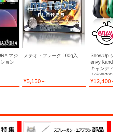
ORA マジ
メテオ・フレーク 100g入
ShowUp ショーアップ
クション
envy Kandy Col
キャンディーカラー
内容量200g
5,150～
12,400～