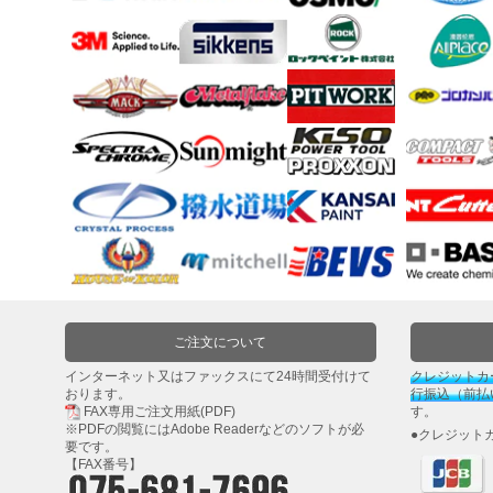
剤・
両
面
テ
ー
プ・
機
能
性
テ
ー
プ
シ
ー
ご注文について
ラ
インターネット又はファックスにて24時間受付けて
クレジットカ
ー・
おります。
行振込（前払
コ
FAX専用ご注文用紙(PDF)
す。
ー
※PDFの閲覧には
Adobe Reader
などのソフトが必
●クレジット
要です。
キ
【FAX番号】
ン