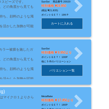
たガラスビーズです。
SanSei
商品番号 20020
特別価格
19,850
、どの角度から見ても
21,835
ポイントＧＥＴ！
199 P
持ち、顔料のような濁
カートに入れる
を活かした加飾が可能
SanSei
金属調カラー被膜を施したガ
特別価格
9,950より
ポイントＧＥＴ！
100P
、どの角度から見ても
他に
5 件のバリエーション
持ち、顔料のような濁
バリエション一覧
を活かした加飾が可能
g)
Metalflake
ーズはマイクロ１よりさら
特別価格
17,950より
ポイントＧＥＴ！
180P