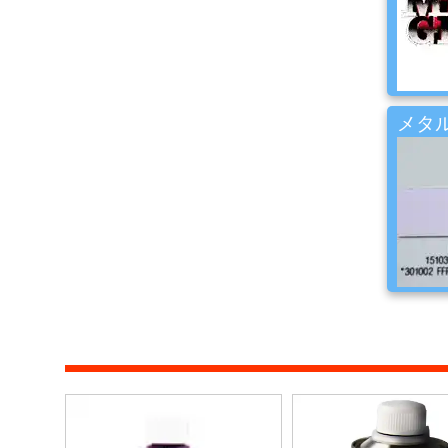
ィ
ル
ム
工
メタル
場
用
資
材・
塗
装
服・
安
全
用
品
ペ
ー
パ
ー・