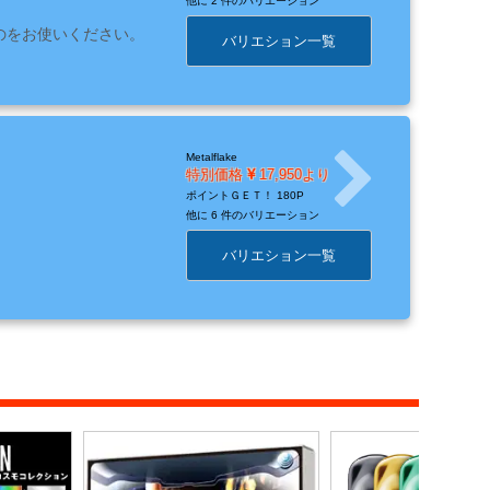
他に
2 件のバリエーション
ものをお使いください。
バリエション一覧
Metalflake
特別価格
17,950より
ポイントＧＥＴ！
180P
他に
6 件のバリエーション
バリエション一覧