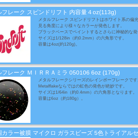
フレーク スピンドリフト 内容量４oz(113g)
メタルフレーク スピンドリフトはホワイト系の偏
見る角度により様々なカラーが発色します。
ブラックベースでペイントするとさらに神秘的な発
サイズは1/128in（約0.2mm）の六角形です。
容量は4oz(約120g)。
フレーク ＭＩＲＲＡミラ 050106 6oz (170g)
メタルフレークシリーズのレインボーフレークです
Metalflakeならではの虹色の発色が絶妙です。
サイズは1/64in（約0.4mm）の六角形となります。
容量は6oz（約180g）。
調カラー被膜 マイクロ ガラスビーズ 5色トライアル