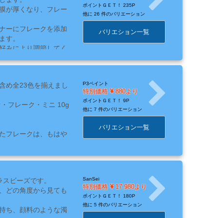
ポイントＧＥＴ！
235P
膜が厚くなり、フレー
他に
26 件のバリエーション
ナーにフレークを添加
バリエション一覧
ます。
好みにより調節してく
P3ペイント
含め全23色を揃えまし
により色がかわる偏光
特別価格
880より
ポイントＧＥＴ！
9P
フレーク・ミニ 10g
本帳をご確認くださ
他に
7 件のバリエーション
バリエション一覧
たフレークは、もはや
異なります。
六角形ですが、メテ
SanSei
たガラスビーズです。
状態に見えますが、メ
特別価格
17,980より
、どの角度から見ても
なっていると、輝度やそ
ポイントＧＥＴ！
180P
他に
5 件のバリエーション
持ち、顔料のような濁
・フレークは活躍しま