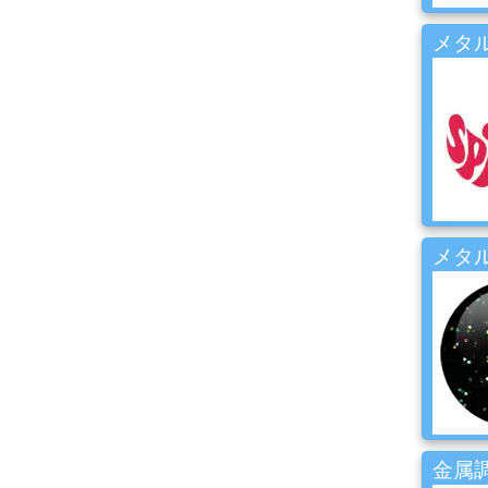
コ
ン
メタル
プ
レ
ッ
サ
ー・
エ
ア
ー
経
路
メタル
コ
ン
パ
ウ
ン
ド・
バ
フ・
金属
カ