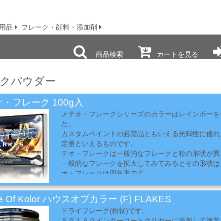
用品
フレーク・顔料・添加剤
商品検索
カートを見る
クパウダー
・フレーク 100g入
メテオ・フレークシリーズのカラーはレインボーを
た。
カスタムペイントの必需品ともいえる光輝性に優れ
定番といえるものです。
テオ・フレークは一般的なフレークと粒の形状が異
一般的なフレークを拡大してみてみるとその形状は
オ・フレークは四角形です。
１角の角度が広がっていると遠目には丸みを帯びた
テオ･フレークのように1角の角度が比較的鋭角に
e Of Kolor ハウスオブカラー (F) FLAKES
その存在感に違いが出ます。
ドライフレーク(粉状)です。
ギラギラと存在感のあるフレークペイントにメテオ
ＳＧ１５０インターコートクリヤーに添加して塗装