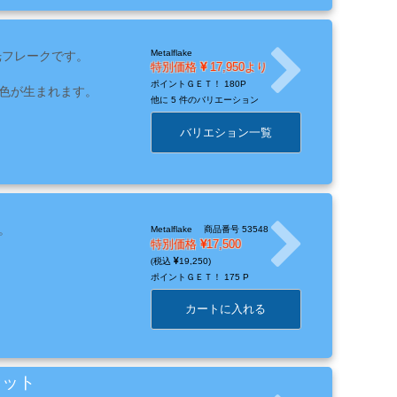
Metalflake
光フレークです。
特別価格
17,950より
ポイントＧＥＴ！
180P
色が生まれます。
他に
5 件のバリエーション
バリエション一覧
。
Metalflake
商品番号 53548
特別価格
17,500
19,250
ポイントＧＥＴ！
175 P
カートに入れる
セット