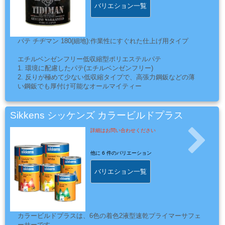
バリエション一覧
ー
フ
ィ
パテ チヂマン 180(細地):作業性にすぐれた仕上げ用タイプ
ル
ム
エチルベンゼンフリー低収縮型ポリエステルパテ
1. 環境に配慮したパテ(エチルベンゼンフリー)
2. 反りが極めて少ない低収縮タイプで、高張力鋼鈑などの薄
い鋼鈑でも厚付け可能なオールマイティー
3. ノンセッティングタイプで、パテ付け後即加熱可能
工
4. へら付け性に優れ、成形しやすい
場
5. 研ぎやすく、からみが非常に少ない
Sikkens シッケンズ カラービルドプラス
用
6. パテ際の密着性が良好(フェザーエッジが出やすい)
詳細はお問い合わせください
資
材・
他に
6 件のバリエーション
塗
装
バリエション一覧
服・
安
全
カラービルドプラスは、6色の着色2液型速乾プライマーサフェ
用
ーサーです。