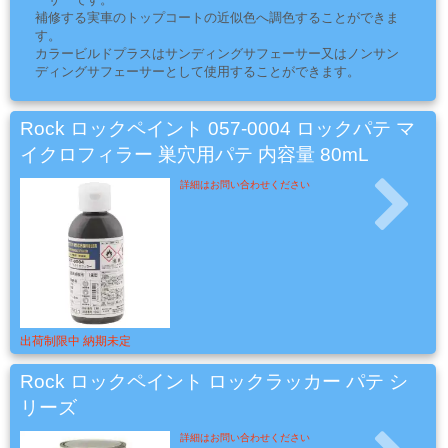
品
補修する実車のトップコートの近似色へ調色することができま
す。
カラービルドプラスはサンディングサフェーサー又はノンサン
ディングサフェーサーとして使用することができます。
ペ
ー
Rock ロックペイント 057-0004 ロックパテ マ
パ
イクロフィラー 巣穴用パテ 内容量 80mL
ー・
研
詳細はお問い合わせください
磨
用
具・
研
磨
布
出荷制限中 納期未定
紙
Rock ロックペイント ロックラッカー パテ シ
リーズ
マ
詳細はお問い合わせください