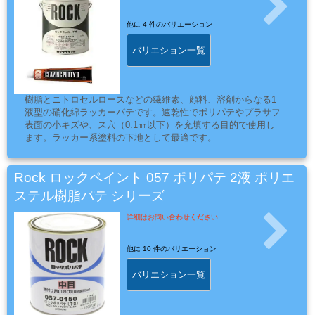
ス
キ
他に
4 件のバリエーション
ン
バリエション一覧
グ・
養
生
樹脂とニトロセルロースなどの繊維素、顔料、溶剤からなる1
紙
液型の硝化綿ラッカーパテです。速乾性でポリパテやプラサフ
表面の小キズや、ス穴（0.1㎜以下）を充填する目的で使用し
ます。ラッカー系塗料の下地として最適です。
接
Rock ロックペイント 057 ポリパテ 2液 ポリエ
着
ステル樹脂パテ シリーズ
剤・
両
詳細はお問い合わせください
面
テ
他に
10 件のバリエーション
ー
バリエション一覧
プ・
機