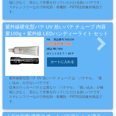
端に少なく、安心して作業を行っていただける拾いパテです。
ミ
スチレンフリーなので特化則・有機則・PRTR法対象外商品で
カ
す。
ル
紫外線を当てない限り硬化しないので慎重な作業や繊細なパテ
付けができます。
用
紫外線を30秒から１分程度照射すると硬化し、シリコンオフで
紫外線硬化型パテ UV 拾いパテ チューブ 内容
品
拭き取り後、すぐに研磨作業に入れます。
量100g + 紫外線 LEDハンディーライト セット
PB
商品番号 500239
特別価格
7,990
ゴ
8,789
ポイントＧＥＴ！
80 P
ー
ル
カートに入れる
ド
リ
紫外線硬化型パテ UV 拾いパテ チューブ は「パテヤセ」「吸
ー
い込み」が少ないパテです。
フ・
従来のラッカーパテとは異なり「パテヤセ」「吸い込み」が極
端に少なく、安心して作業を行っていただける拾いパテです。
カ
スチレンフリーなので特化則・有機則・PRTR法対象外商品で
ス
す。
タ
紫外線を当てない限り硬化しないので慎重な作業や繊細なパテ
付けができます。
ム
付属の紫外線 LEDハンディーライトなら、紫外線を30秒から