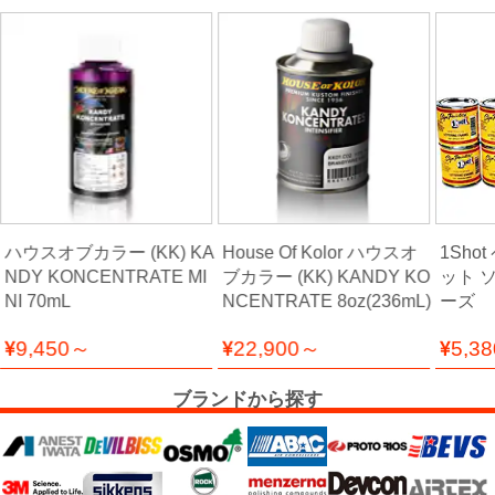
燥
機・
溶
接
機
塗
装
ハウスオブカラー (KK) KA
House Of Kolor ハウスオ
1Sho
関
NDY KONCENTRATE MI
ブカラー (KK) KANDY KO
ット 
連
NI 70mL
NCENTRATE 8oz(236mL)
ーズ
機
器・
9,450～
22,900～
5,3
一
般
ブランドから探す
機
器・
照