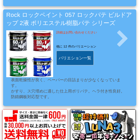
ンプは電源装置が重かったり、電球が割れたり、可視光線が多
ッ
くまぶしかったり、寿命が短いのに高価だったりと、良いとこ
チ・
ろがありませんでした。
Rock ロックペイント 057 ロックパテ ビルドア
しかし、ＬＥＤ仕様の紫外線照射器は違います。軽量で、長寿
フ
ップ 2液 ポリエステル樹脂パテ シリーズ
命です。
ォ
また、可視光線もほとんど出ないので光害の発生もなく、被照
詳細はお問い合わせください
ー
射物に熱を加えません。
ＵＶ照射器の進化でＵＶレジンやＵＶパテ、ＵＶクリヤーが格
ム
他に
12 件のバリエーション
段に使いやすくなります。
バリエション一覧
電
動
表面乾燥性が良く、ペーパーの目詰まりが少なくなっていま
工
す。
具・
かすり、ス穴埋めに適した仕上用ポリパテ。ヘラ付き性良好。
防錆鋼板対応型です。
エ
ア
ー
工
具