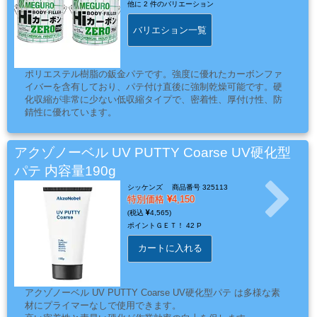
ー
他に
2 件のバリエーション
ガ
バリエション一覧
ン
ポリエステル樹脂の鈑金パテです。強度に優れたカーボンファ
イバーを含有しており、パテ付け直後に強制乾燥可能です。硬
エ
化収縮が非常に少ない低収縮タイプで、密着性、厚付け性、防
ア
錆性に優れています。
ブ
ラ
アクゾノーベル UV PUTTY Coarse UV硬化型
シ
パテ 内容量190g
シッケンズ
商品番号 325113
特別価格
4,150
4,565
コ
ポイントＧＥＴ！
42 P
ン
カートに入れる
プ
レ
ッ
アクゾノーベル UV PUTTY Coarse UV硬化型パテ は多様な素
サ
材にプライマーなしで使用できます。