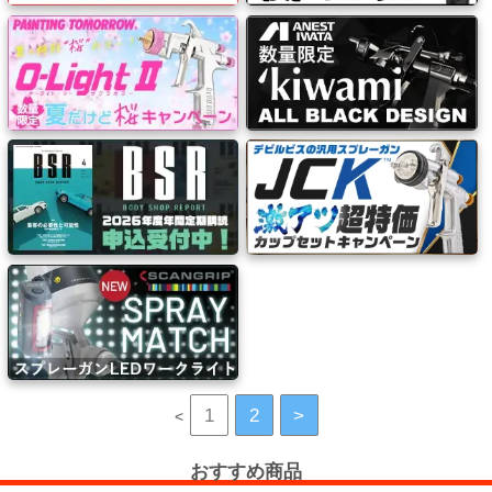
ハ
ン
ド
工
具・
バ
イ
ス・
工
作
台
熱
1
2
>
<
機
器・
おすすめ商品
乾