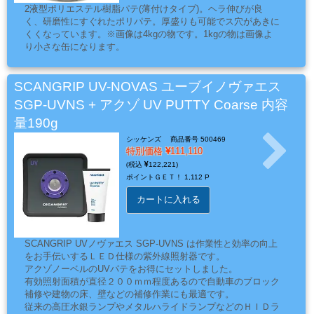
能
2液型ポリエステル樹脂パテ(薄付けタイプ)。ヘラ伸びが良
性
く、研磨性にすぐれたポリパテ。厚盛りも可能でス穴があきに
テ
くくなっています。※画像は4kgの物です。1kgの物は画像よ
り小さな缶になります。
ー
プ
SCANGRIP UV-NOVAS ユーブイノヴァエス
SGP-UVNS + アクゾ UV PUTTY Coarse 内容
量190g
シ
ー
シッケンズ
商品番号 500469
特別価格
111,110
ラ
122,221
ー・
ポイントＧＥＴ！
1,112 P
コ
カートに入れる
ー
キ
ン
SCANGRIP UVノヴァエス SGP-UVNS は作業性と効率の向上
をお手伝いするＬＥＤ仕様の紫外線照射器です。
グ・
アクゾノーベルのUVパテをお得にセットしました。
補
有効照射面積が直径２００ｍｍ程度あるので自動車のブロック
修
補修や建物の床、壁などの補修作業にも最適です。
従来の高圧水銀ランプやメタルハライドランプなどのＨＩＤラ
パ