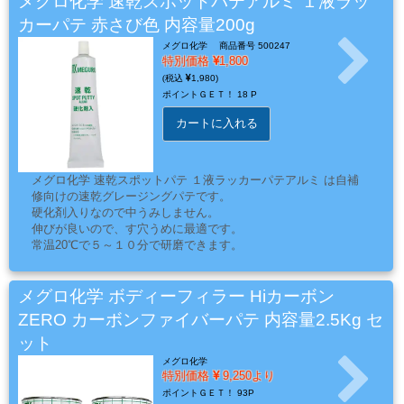
メグロ化学 速乾スポットパテアルミ １液ラッ
系
１分程度照射すると硬化します。
カーパテ 赤さび色 内容量200g
材
硬化後はシリコンオフで拭き取り、すぐに研磨作業に入れま
す。
メグロ化学
商品番号 500247
料
特別価格
1,800
1,980
ポイントＧＥＴ！
18 P
マ
カートに入れる
ッ
ク
メグロ化学 速乾スポットパテ １液ラッカーパテアルミ は自補
ブ
修向けの速乾グレージングパテです。
ラ
硬化剤入りなので中うみしません。
シ
伸びが良いので、す穴うめに最適です。
常温20℃で５～１０分で研磨できます。
Mack
Brush
メグロ化学 ボディーフィラー Hiカーボン
ZERO カーボンファイバーパテ 内容量2.5Kg セ
ット
ス
メグロ化学
プ
特別価格
9,250より
レ
ポイントＧＥＴ！
93P