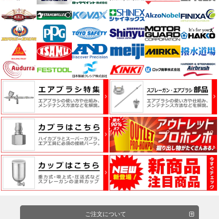
明
計
測
器・
計
量
器
塗
装
ブ
ー
ス・
排
気
ご注文について