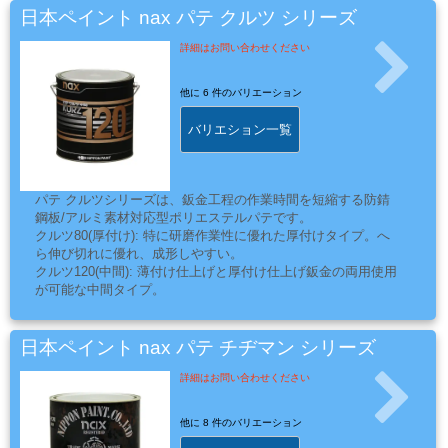
ケ
日本ペイント nax パテ クルツ シリーズ
ア
用
詳細はお問い合わせください
品
他に
6 件のバリエーション
バリエション一覧
カ
ッ
テ
パテ クルツシリーズは、鈑金工程の作業時間を短縮する防錆
鋼板/アルミ素材対応型ポリエステルパテです。
ィ
クルツ80(厚付け): 特に研磨作業性に優れた厚付けタイプ。へ
ン
ら伸び切れに優れ、成形しやすい。
グ
クルツ120(中間): 薄付け仕上げと厚付け仕上げ鈑金の両用使用
が可能な中間タイプ。
シ
クルツ180(細地): 特に研磨作業性に優れた仕上げ用タイプ。
ー
※1 各品名の数字は、推奨する研磨ペーパーの番手です。
ト・
80は、面出し時の使用ペーパー番手。120・180は、面調整時
日本ペイント nax パテ チヂマン シリーズ
の使用ペーパー番手。
ウ
※2 各商品、季節にあわせて「夏用」「春秋用」「冬用」をご
詳細はお問い合わせください
ィ
用意いたします。
ン
他に
8 件のバリエーション
ド