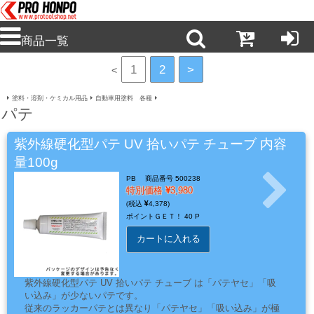
商品一覧
1
2
>
<
新
商
塗料・溶剤・ケミカル用品
自動車用塗料 各種
パテ
品・
注
紫外線硬化型パテ UV 拾いパテ チューブ 内容
目
量100g
商
PB
商品番号 500238
品
特別価格
3,980
4,378
ポイントＧＥＴ！
40 P
カートに入れる
塗
料・
溶
紫外線硬化型パテ UV 拾いパテ チューブ は「パテヤセ」「吸
剤・
い込み」が少ないパテです。
ケ
従来のラッカーパテとは異なり「パテヤセ」「吸い込み」が極