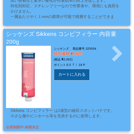
高い密着性と素早い硬化が作業効率の向上を促します。
ー・
特化則対応、スチレンフリーなので作業者や、環境にも負荷を
エ
かけません。
ア
一層あたりやく１mmの膜厚が可能で積層することができま
す。
ー
積層時のサンディングは不要です。
経
硬化時間はお使いのUVライトの仕様によって異なりますが数
シッケンズ Sikkens コンビフィラー 内容量
路
秒から１分程度です。
200g
また、従来のUVパテでは硬化後に粘着性が残り、サンディン
グの前にふき取り作業が必要でしたが、このアクゾノーベル
シッケンズ
商品番号 325054
特別価格
1,820
UV PUTTY Coarseは硬化後の粘着性がなく、サラッとしてい
るのですぐにサンディングに移れます。
2,002
コ
サンディングには足付けならドライ220番手、フェザーエッジ
ポイントＧＥＴ！
19 P
ン
はドライ320番手がおすすめです。
カートに入れる
パ
ウ
ン
ド・
バ
Sikkens コンビフィラー は1液型の細目スポットパテです。
フ・
小さな傷やピンホール等を充填するのに使用します。
カ
ー
出荷制限中 納期未定