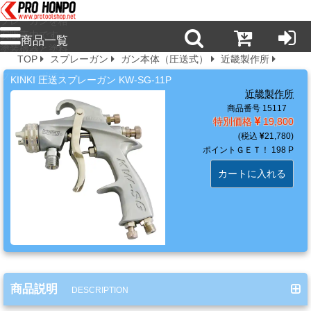
プロ本舗ではス
プレーガンを格
安販売中です。
商品一覧
塗装機器と塗料
TOP
スプレーガン
ガン本体（圧送式）
近畿製作所
の販売は京都の
プロホンポで！
KINKI 圧送スプレーガン KW-SG-11P
新
近畿製作所
商
商品番号 15117
品・
特別価格
19,800
注
21,780
目
ポイントＧＥＴ！
198 P
商
カートに入れる
品
塗
料・
溶
商品説明
剤・
DESCRIPTION
ケ