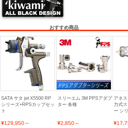
ー
ガ
ン
おすすめ商品
エ
ア
ブ
ラ
シ
コ
ン
SATA サタ jet X5500 RP
スリーエム 3M PPSアダプ
アネスト
プ
シリーズ+RPSカップセッ
ター 各種
力式ス
レ
ト
ー シ
ッ
129,950～
2,850～
17,
サ