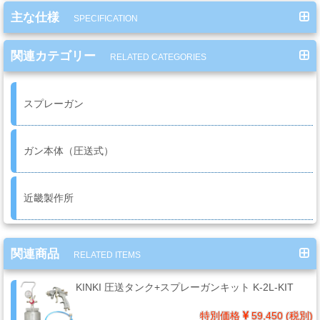
ミ
主な仕様
SPECIFICATION
カ
ル
関連カテゴリー
RELATED CATEGORIES
用
品
スプレーガン
ゴ
ガン本体（圧送式）
ー
ル
ド
近畿製作所
リ
ー
フ・
関連商品
カ
RELATED ITEMS
ス
KINKI 圧送タンク+スプレーガンキット K-2L-KIT
タ
ム
特別価格
59,450 (税別)