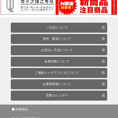
ケ
ア
用
品
ご注文について
送料・配送について
カ
ッ
お支払い方法について
テ
ィ
会員特典について
ン
グ
ご連絡メールアドレスについて
シ
ー
お客様情報について
ト・
営業カレンダー
ウ
ィ
ン
利用規約
ド