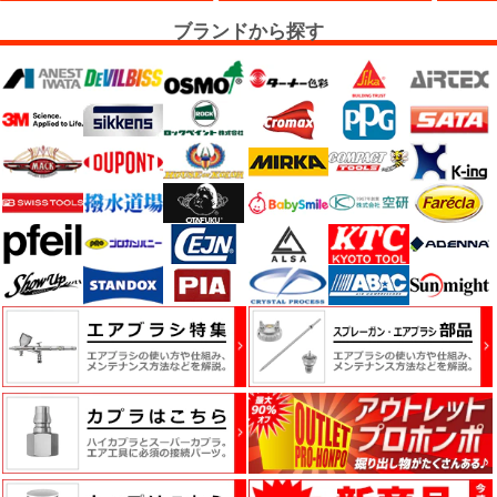
ー・
ブランドから探す
エ
ア
ー
経
路
コ
ン
パ
ウ
ン
ド・
バ
フ・
カ
ー