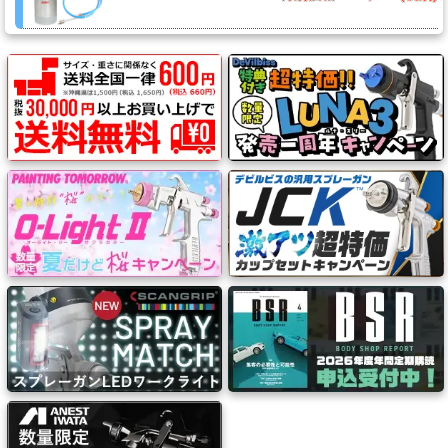
系
材
料
マ
ッ
ク
ブ
ラ
シ
Mack
Brush
ス
プ
レ