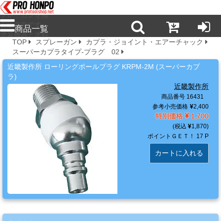
プロ本舗ではス
プレーガンを格
安販売中です。
商品一覧
塗装機器と塗料
TOP
スプレーガン
カプラ・ジョイント・エアーチャック
の販売は京都の
スーパーカプラタイプ-プラグ 02
プロホンポで！
新
近畿製作所 ローリングボールプラグ KRPM-2M (スーパーカプ
商
ラ)
品・
近畿製作所
注
商品番号 16431
目
参考小売価格
2,400
特別価格
1,700
商
1,870
品
ポイントＧＥＴ！
17 P
カートに入れる
塗
料・
溶
剤・
ケ