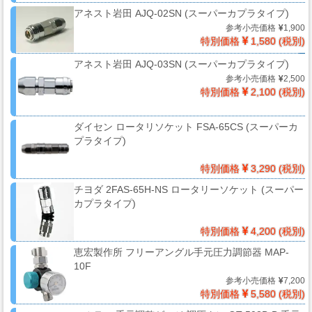
ー・
アネスト岩田 AJQ-02SN (スーパーカプラタイプ)
エ
参考小売価格
1,900
ア
特別価格
1,580 (税別)
ー
アネスト岩田 AJQ-03SN (スーパーカプラタイプ)
経
参考小売価格
2,500
路
特別価格
2,100 (税別)
ダイセン ロータリソケット FSA-65CS (スーパーカ
プラタイプ)
コ
ン
特別価格
3,290 (税別)
パ
チヨダ 2FAS-65H-NS ロータリーソケット (スーパー
ウ
カプラタイプ)
ン
ド・
特別価格
4,200 (税別)
バ
恵宏製作所 フリーアングル手元圧力調節器 MAP-
フ・
10F
カ
参考小売価格
7,200
ー
特別価格
5,580 (税別)