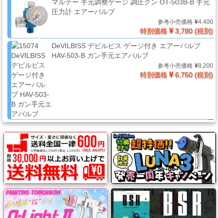
ケ
マルテー 手元調整ゲージ 調圧クン OT-503B-B 手元
ア
圧力計 エアーバルブ
用
参考小売価格
4,400
特別価格
3,780 (税別)
品
DeVILBISS デビルビス ゲージ付き エアーバルブ
HAV-503-B ガン手元エアバルブ
参考小売価格
8,200
カ
特別価格
6,750 (税別)
ッ
テ
ィ
ン
グ
シ
ー
ト・
ウ
ィ
ン
ド