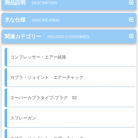
商品説明
DESCRIPTION
ミ
カ
主な仕様
ル
SPECIFICATION
用
品
関連カテゴリー
RELATED CATEGORIES
コンプレッサー・エアー経路
ゴ
ー
ル
カプラ・ジョイント・エアーチャック
ド
リ
ー
スーパーカプラタイプ-プラグ 02
フ・
カ
ス
スプレーガン
タ
ム