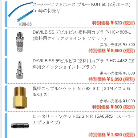
ー
スーパーソフトホース ブルー KUH-65 (2分ホース)
ガ
1m毎の切売り
ン
特別価格
620 (税別)
DeVILBISS デビルビス 塗料用カプラ P-HC-4808-1
(塗料用クイックジョイント ソケット)
エ
参考小売価格
8,800
ア
特別価格
8,650 (税別)
ブ
DeVILBISS デビルビス 塗料用カプラ P-HC-4482 (塗
ラ
料用クイックジョイント プラグ)
シ
参考小売価格
6,000
特別価格
5,890 (税別)
異径ニップルソケット Ｎｏ92 ＳＣ [Ｇ1/4メスｘＧ
3/8オス]
コ
参考小売価格
1,000
ン
特別価格
800 (税別)
プ
ロータリー・ソケット02ＳＮＲ (SA65RS・スーパー
レ
カプラタイプ)
ッ
サ
特別価格
1,680 (税別)