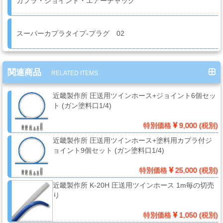
カプラ・ジョイント・エアーチャック
系
材
料
スーパーカプラタイプ-プラグ 02
マ
関連商品
RELATED ITEMS
ッ
ク
近畿製作所 圧送用ツインホース+ジョイント6個セッ
ブ
ト (ガン塗料口1/4)
ラ
特別価格
9,000 (税別)
シ
Mack
近畿製作所 圧送用ツインホース+塗料用カプラ付ジ
Brush
ョイント9個セット (ガン塗料口1/4)
特別価格
25,000 (税別)
近畿製作所 K-20H 圧送用ツインホース 1m毎の切売
ス
り
プ
レ
特別価格
1,050 (税別)