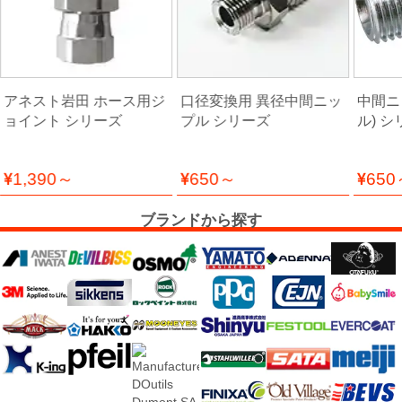
品
ペ
ー
アネスト岩田 ホース用ジ
口径変換用 異径中間ニッ
中間ニ
パ
ョイント シリーズ
プル シリーズ
ル) 
ー・
研
1,390～
650～
650
磨
用
ブランドから探す
具・
研
磨
布
紙
マ