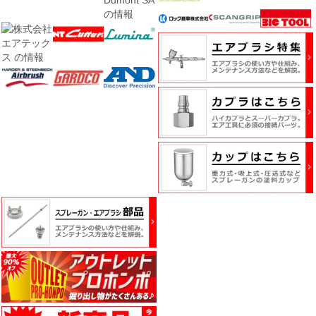
ス
キ
ン
グ・
養
生
紙
接
着
剤・
両
面
テ
ー
プ・
機