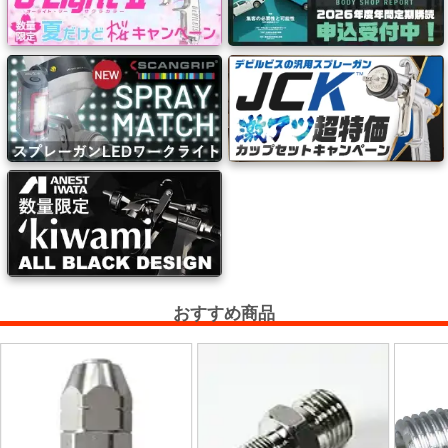
ー
フ
ィ
ル
ム
工
場
用
資
材・
塗
おすすめ商品
装
服・
安
全
用