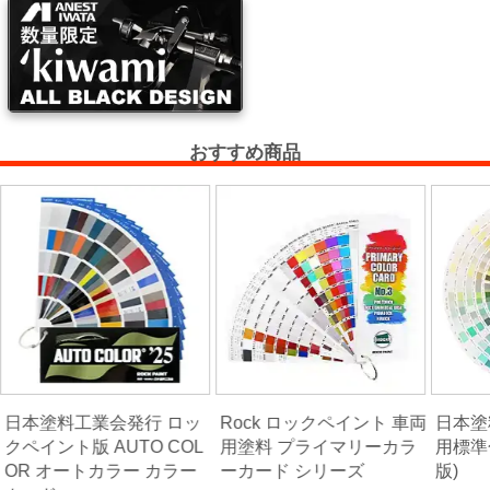
ー・
エ
ア
ー
経
路
おすすめ商品
コ
ン
パ
ウ
ン
ド・
バ
フ・
日本塗料工業会発行 ロッ
Rock ロックペイント 車両
日本塗
カ
クペイント版 AUTO COL
用塗料 プライマリーカラ
用標準
ー
OR オートカラー カラー
ーカード シリーズ
版)