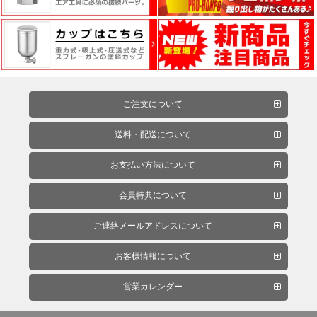
ー
フ
ィ
ル
ム
ご注文について
工
送料・配送について
場
お支払い方法について
用
資
会員特典について
材・
塗
ご連絡メールアドレスについて
装
服・
お客様情報について
安
全
営業カレンダー
用