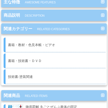
主な特徴
AWESOME FEATURES
ミ
カ
商品説明
ル
DESCRIPTION
用
品
関連カテゴリー
RELATED CATEGORIES
書籍・教材・色見本帳・ビデオ
ゴ
ー
ル
書籍・技術書・ＤＶＤ
ド
リ
ー
技術書-塗装関連
フ・
カ
ス
関連商品
RELATED ITEMS
タ
ム
徹底図解 丸ごとぜんぶ車体の固定