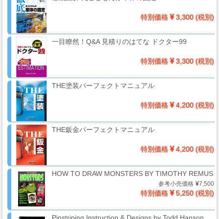
系
材
特別価格
3,300 (税別)
料
一目瞭然！Q&A 見積りのはてな ドクター99
特別価格
3,300 (税別)
マ
ッ
THE塗装パーフェクトマニュアル
ク
ブ
特別価格
4,200 (税別)
ラ
シ
THE鈑金パーフェクトマニュアル
Mack
Brush
特別価格
4,200 (税別)
HOW TO DRAW MONSTERS BY TIMOTHY REMUS
参考小売価格
7,500
ス
特別価格
5,250 (税別)
プ
レ
Pinstriping Instruction & Designs by Todd Hanson