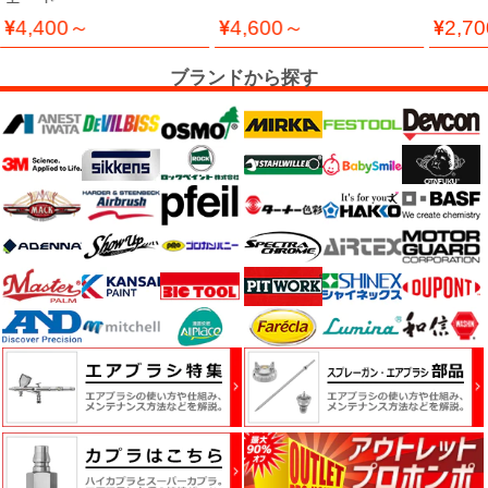
ケ
カード
ア
4,400～
4,600～
2,7
用
ブランドから探す
品
カ
ッ
テ
ィ
ン
グ
シ
ー
ト・
ウ
ィ
ン
ド