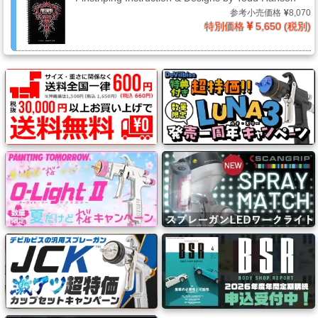
ー
参考小売価格
8,070
ガ
特別価格
5,650 (税別)
ン
エ
ア
ブ
ラ
シ
コ
ン
プ
レ
ッ
サ