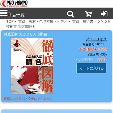
プロ本舗ではス
プレーガンを格
安販売中です。
商品一覧
塗装機器と塗料
TOP
書籍・教材・色見本帳・ビデオ
書籍・技術書・ＤＶＤ
の販売は京都の
技術書-塗装関連
プロホンポで！
新
徹底図解 丸ごとぜんぶ調色
商
プロトリオス
品・
商品番号 18641
注
特別価格
3,300
目
3,630
330 P
商
ポイント割増中！
品
カートに入れる
塗
料・
溶
書籍につき返品・交換はできません
剤・
ケ