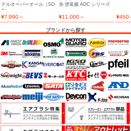
ケ
テルオーバーオール（SO
糸 塗装服 ADC シリーズ
ア
G）
用
7,990～
11,000～
450
品
ブランドから探す
カ
ッ
テ
ィ
ン
グ
シ
ー
ト・
ウ
ィ
ン
ド