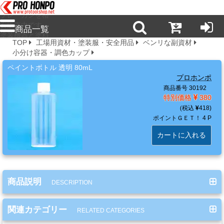
プロ本舗ではス
プレーガンを格
安販売中です。
商品一覧
塗装機器と塗料
TOP
工場用資材・塗装服・安全用品
ベンリな副資材
の販売は京都の
小分け容器・調色カップ
プロホンポで！
新
ペイントボトル 透明 80mL
商
プロホンポ
品・
商品番号 30192
注
特別価格
380
目
418
商
ポイントＧＥＴ！
4 P
品
カートに入れる
塗
商品説明
料・
DESCRIPTION
溶
剤・
関連カテゴリー
RELATED CATEGORIES
ケ