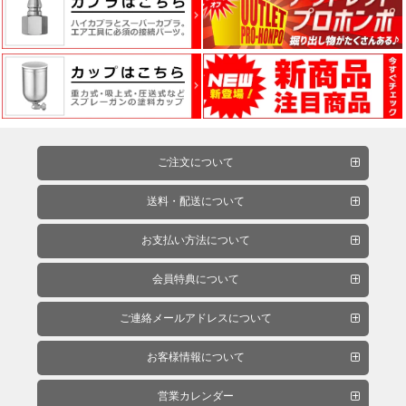
ー
フ
ィ
ル
ム
ご注文について
工
場
送料・配送について
用
資
お支払い方法について
材・
会員特典について
塗
装
ご連絡メールアドレスについて
服・
安
お客様情報について
全
用
営業カレンダー