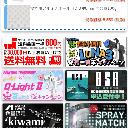
ー
攪拌用アルミナボール HD-8 Ф8mm 内容量100g
ガ
ン
特別価格
850 (税別)
エ
ア
ブ
ラ
シ
コ
ン
プ
レ
ッ
サ