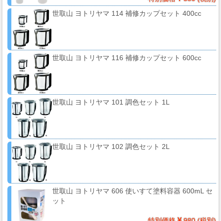
系
世取山 ヨトリヤマ 114 補修カップセット 400cc
材
料
世取山 ヨトリヤマ 116 補修カップセット 600cc
マ
ッ
ク
ブ
世取山 ヨトリヤマ 101 調色セット 1L
ラ
シ
Mack
世取山 ヨトリヤマ 102 調色セット 2L
Brush
ス
世取山 ヨトリヤマ 606 使いすて塗料容器 600mL セ
プ
ット
レ
特別価格
980 (税別)