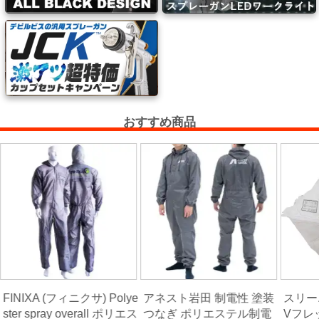
ー・
エ
ア
ー
経
路
おすすめ商品
コ
ン
パ
ウ
ン
ド・
バ
フ・
カ
FINIXA (フィニクサ) Polye
アネスト岩田 制電性 塗装
スリーエ
ー
ster spray overall ポリエス
つなぎ ポリエステル制電
Vフレ