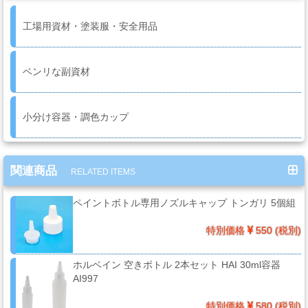
ミ
カ
工場用資材・塗装服・安全用品
ル
用
ベンリな副資材
品
小分け容器・調色カップ
ゴ
ー
ル
関連商品
RELATED ITEMS
ド
リ
ペイントボトル専用ノズルキャップ トンガリ 5個組
ー
フ・
特別価格
550 (税別)
カ
ス
ホルベイン 空きボトル 2本セット HAI 30ml容器
AI997
タ
ム
特別価格
580 (税別)