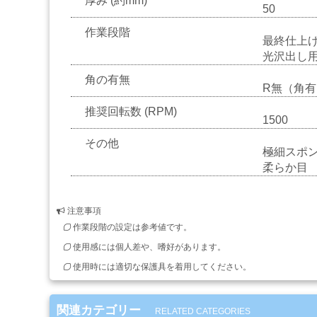
厚み (約mm)
ブ
50
ラ
作業段階
シ
最終仕上
Mack
光沢出し
Brush
角の有無
R無（角有
ス
推奨回転数 (RPM)
プ
1500
レ
その他
ー
極細スポ
ガ
柔らか目
ン
注意事項
エ
作業段階の設定は参考値です。
ア
ブ
使用感には個人差や、嗜好があります。
ラ
使用時には適切な保護具を着用してください。
シ
関連カテゴリー
RELATED CATEGORIES