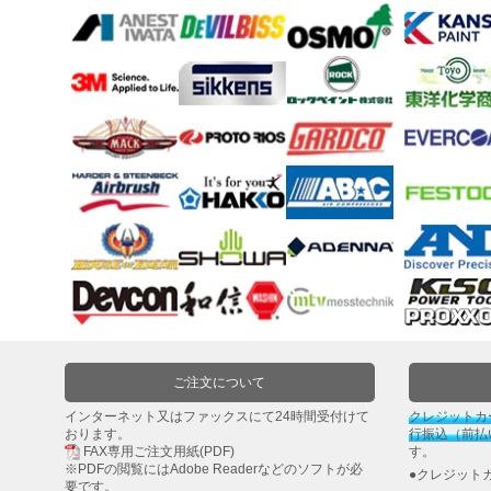
研
磨
用
具・
研
磨
布
紙
マ
ス
キ
ン
グ・
養
生
ご注文について
紙
インターネット又はファックスにて24時間受付けて
クレジットカ
おります。
行振込（前払
FAX専用ご注文用紙(PDF)
す。
接
※PDFの閲覧には
Adobe Reader
などのソフトが必
●クレジット
着
要です。