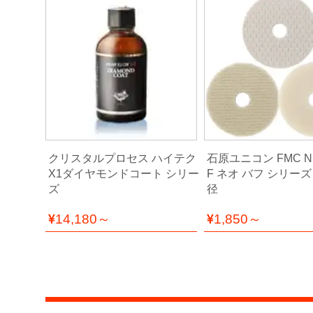
ィ
ル
ム
工
場
用
資
材・
塗
装
ットウー
クリスタルプロセス ハイテク
石原ユニコン FMC N
服・
X1ダイヤモンドコート シリー
F ネオ バフ シリーズ 
安
ズ
径
全
用
14,180～
1,850～
品
ペ
ー
パ
ー・