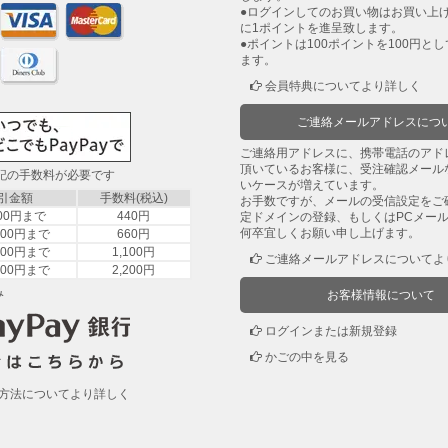
●ログインしてのお買い物はお買い上げ
に1ポイントを進呈致します。
●ポイントは100ポイントを100円と
ます。
会員特典についてより詳しく
ご連絡メールアドレスにつ
ご連絡用アドレスに、携帯電話のアド
頂いているお客様に、受注確認メール
下記の手数料が必要です
いケースが増えています。
引金額
手数料(税込)
お手数ですが、メールの受信設定をご
000円まで
440円
定ドメインの登録、もしくはPCメー
何卒宜しくお願い申し上げます。
,000円まで
660円
,000円まで
1,100円
ご連絡メールアドレスについてよ
,000円まで
2,200円
み
お客様情報について
ログインまたは新規登録
かごの中を見る
方法についてより詳しく