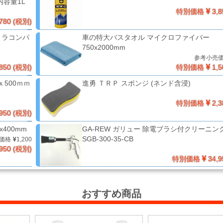
 内容量1L
特別価格
3,8
780 (税別)
ストラコンパ
車の特大バスタオル マイクロファイバー
750x2000mm
参考小売
850 (税別)
特別価格
1,5
ｘ500ｍｍ
進勇 ＴＲＰ スポンジ (ネンド含浸)
特別価格
2,3
950 (税別)
400mm
GA-REW ガリュー 除電ブラシ付クリーニン
SGB-300-35-CB
価格
1,200
950 (税別)
特別価格
34,9
おすすめ商品