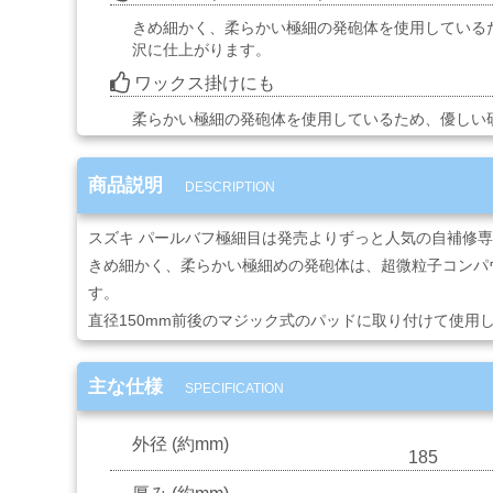
品
きめ細かく、柔らかい極細の発砲体を使用している
沢に仕上がります。
ワックス掛けにも
ゴ
ー
柔らかい極細の発砲体を使用しているため、優しい
ル
ド
リ
商品説明
DESCRIPTION
ー
フ・
スズキ パールバフ極細目は発売よりずっと人気の自補修
カ
ス
きめ細かく、柔らかい極細めの発砲体は、超微粒子コンパ
タ
す。
ム
直径150mm前後のマジック式のパッドに取り付けて使用
系
材
料
主な仕様
SPECIFICATION
マ
外径 (約mm)
185
ッ
ク