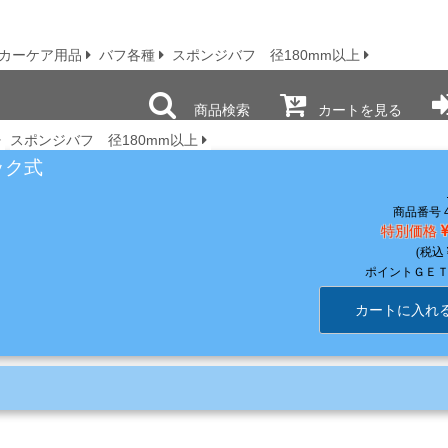
カーケア用品
バフ各種
スポンジバフ 径180mm以上
商品検索
カートを見る
スポンジバフ 径180mm以上
ック式
商品番号 4
特別価格
ポイントＧＥ
カートに入れ