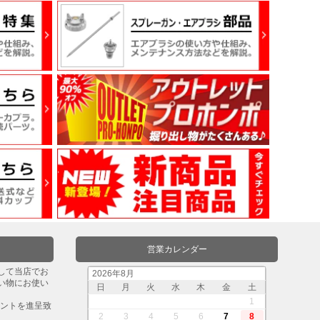
営業カレンダー
して当店でお
2026年8月
い物にお使い
日
月
火
水
木
金
土
。
1
イントを進呈致
2
3
4
5
6
7
8