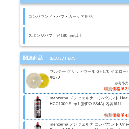
コ
ン
プ
コンパウンド・バフ・カーケア用品
レ
ッ
サ
ー・
スポンジバフ 径180mm以上
エ
ア
ー
関連商品
経
RELATED ITEMS
路
マルテー グリッドウール GH170 イエロー
Ф170
コ
参考小売
ン
特別価格
2,
パ
menzerna メンツェルナ コンパウンド Heavy
ウ
HCC1000 Step1 (旧PO S34A) 内容量1L
ン
ド・
特別価格
4,
バ
フ・
menzerna メンツェルナ コンパウンド One-
カ