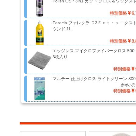
Polish OSP 3in1 カット グロス＆ワックス
ー
ケ
特別価格
6,
ア
用
Farecla ファレクラ Ｇ3Ｅｘｔｒａ エク
品
ウンド 1L
特別価格
3,
カ
エッジレス マイクロファイバークロス 500
ッ
3枚入り
テ
ィ
特別価格
ン
グ
マルテー 仕上げクロス ライトグリーン 300x
シ
参考小売
ー
特別価格
ト・
ウ
ィ
ン
ド
ー
フ