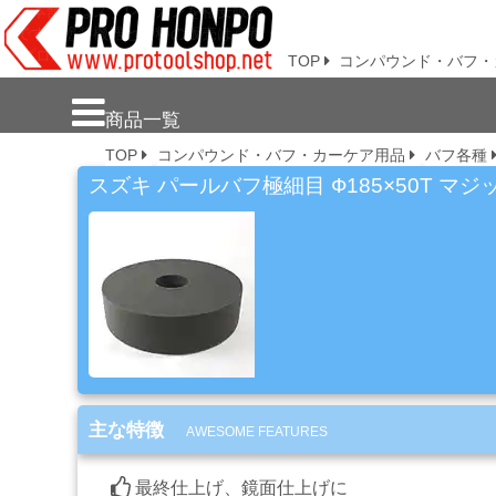
プロ本舗ではスプレーガンを格安販売
中です。塗装機器と塗料の販売は京都
の プロホンポで！
TOP
コンパウンド・バフ・
新
商品一覧
商
TOP
コンパウンド・バフ・カーケア用品
バフ各種
品・
注
スズキ パールバフ極細目 Ф185×50T マジ
目
商
品
塗
料・
溶
剤・
ケ
ミ
主な特徴
AWESOME FEATURES
カ
ル
最終仕上げ、鏡面仕上げに
用