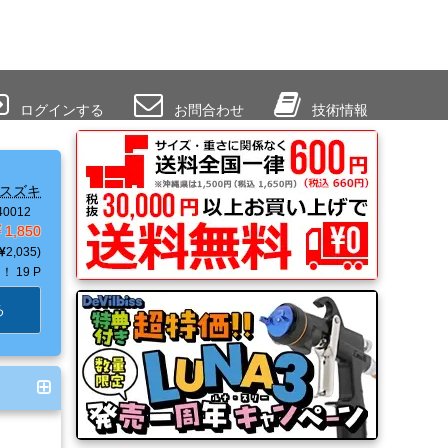
ログインする
お問合わせ
技術情報
スズキ
0012
1,850
2,035
Ｔ！
19 P
る