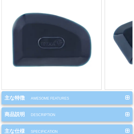
ミ
カ
ル
用
品
ゴ
ー
ル
ド
リ
ー
主な特徴
AWESOME FEATURES
フ・
カ
商品説明
ス
DESCRIPTION
タ
ム
主な仕様
SPECIFICATION