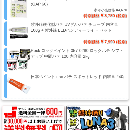
ケ
(GAP 60)
ア
参考小売価格
4,670
用
特別価格
3,780 (税別)
品
紫外線硬化型パテ UV 拾いパテ チューブ 内容量
100g + 紫外線 LEDハンディーライト セット
特別価格
7,990 (税別)
カ
Rock ロックペイント 057-0280 ロックパテ シフト
ッ
アップ 中間パテ 120 内容量 2kg
テ
ィ
ン
日本ペイント nax パテ スポットレッド 内容量 240g
グ
シ
ー
ト・
ウ
ィ
ン
ド