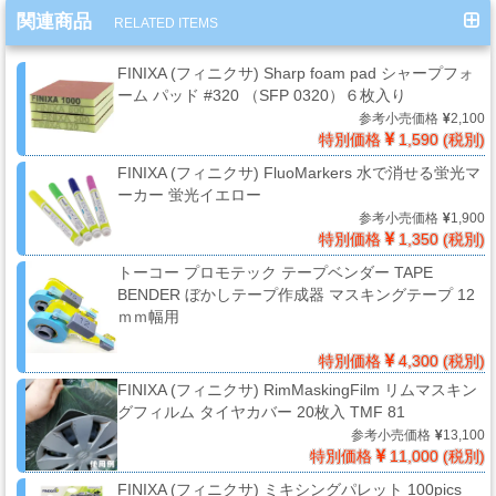
ー・
関連商品
RELATED ITEMS
エ
ア
FINIXA (フィニクサ) Sharp foam pad シャープフォ
ー
ーム パッド #320 （SFP 0320）６枚入り
経
参考小売価格
2,100
特別価格
1,590 (税別)
路
FINIXA (フィニクサ) FluoMarkers 水で消せる蛍光マ
ーカー 蛍光イエロー
参考小売価格
1,900
コ
特別価格
1,350 (税別)
ン
トーコー プロモテック テープベンダー TAPE
パ
BENDER ぼかしテープ作成器 マスキングテープ 12
ウ
ｍｍ幅用
ン
特別価格
4,300 (税別)
ド・
バ
FINIXA (フィニクサ) RimMaskingFilm リムマスキン
グフィルム タイヤカバー 20枚入 TMF 81
フ・
参考小売価格
13,100
カ
特別価格
11,000 (税別)
ー
FINIXA (フィニクサ) ミキシングパレット 100pics