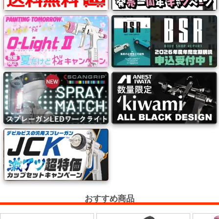
ー
フ
ィ
ル
ム
工
場
用
資
材・
塗
装
服・
安
おすすめ商品
全
用