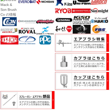
ス
キ
ン
グ・
養
生
紙
接
着
剤・
両
面
テ
ー
プ・
機