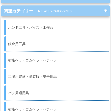
系
材
関連カテゴリー
RELATED CATEGORIES
料
ハンド工具・バイス・工作台
マ
ッ
鈑金用工具
ク
ブ
ラ
樹脂ヘラ・ゴムヘラ・パテヘラ
シ
Mack
Brush
工場用資材・塗装服・安全用品
パテ周辺用具
ス
プ
レ
樹脂ヘラ・ゴムヘラ・パテヘラ