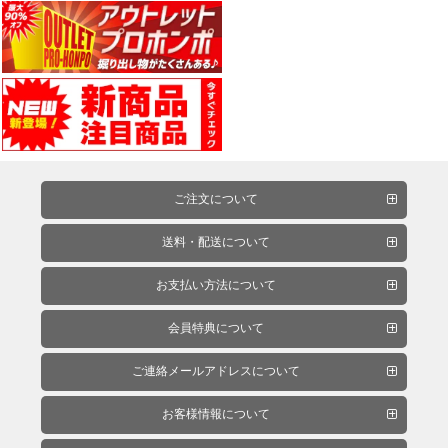
能
性
テ
ー
プ
シ
ー
ご注文について
ラ
送料・配送について
ー・
コ
お支払い方法について
ー
キ
会員特典について
ン
グ・
ご連絡メールアドレスについて
補
修
お客様情報について
パ