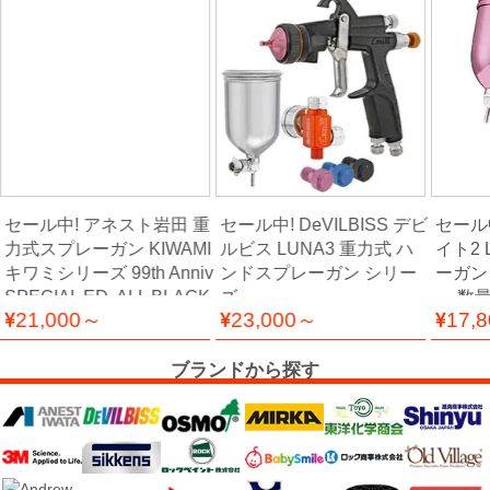
品
ペ
ー
パ
ー・
研
セール中! アネスト岩田 重
セール中! DeVILBISS デビ
セール中!
磨
力式スプレーガン KIWAMI
ルビス LUNA3 重力式 ハ
イト2 
用
キワミシリーズ 99th Anniv
ンドスプレーガン シリー
ーガン 
具・
SPECIAL ED. ALL BLACK
ズ
ー 数
研
21,000～
23,000～
17,
DESIGN
磨
布
ブランドから探す
紙
マ