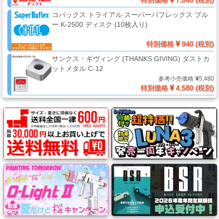
ー・
コバックス トライアル スーパーバフレックス ブル
エ
ー K-2500 ディスク (10枚入り)
ア
ー
特別価格
940 (税別)
経
サンクス・ギヴィング (THANKS GIVING) ダストカ
路
ットメタル C-12
参考小売価格
5,480
特別価格
4,580 (税別)
コ
ン
パ
ウ
ン
ド・
バ
フ・
カ
ー