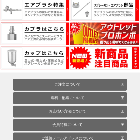
品
ペ
ー
パ
ー・
研
磨
用
具・
ご注文について
研
磨
送料・配送について
布
紙
お支払い方法について
会員特典について
マ
ご連絡メールアドレスについて