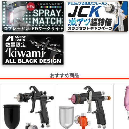
ケ
ア
用
品
カ
ッ
テ
ィ
ン
おすすめ商品
グ
シ
ー
ト・
ウ
ィ
ン
ド