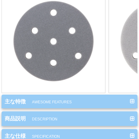
ミ
カ
ル
用
品
ゴ
ー
ル
ド
リ
ー
主な特徴
AWESOME FEATURES
フ・
カ
商品説明
ス
DESCRIPTION
タ
ム
主な仕様
SPECIFICATION