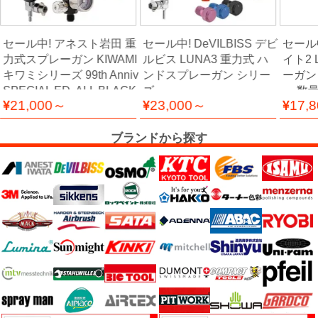
ー
フ
セール中! アネスト岩田 重
セール中! DeVILBISS デビ
セール中!
ィ
力式スプレーガン KIWAMI
ルビス LUNA3 重力式 ハ
イト2 
ル
キワミシリーズ 99th Anniv
ンドスプレーガン シリー
ーガン 
ム
SPECIAL ED. ALL BLACK
ズ
ー 数
21,000～
23,000～
17,
DESIGN
工
ブランドから探す
場
用
資
材・
塗
装
服・
安
全
用