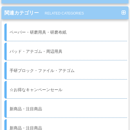
系
材
関連カテゴリー
RELATED CATEGORIES
料
ペーパー・研磨用具・研磨布紙
マ
ッ
パッド・アテゴム・周辺用具
ク
ブ
ラ
手研ブロック・ファイル・アテゴム
シ
Mack
Brush
☆お得なキャンペーンセール
新商品・注目商品
ス
プ
レ
新商品・注目商品