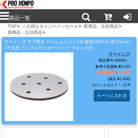
プロ本舗ではス
プレーガンを格
安販売中です。
商品一覧
塗装機器と塗料
TOP
☆お得なキャンペーンセール
新商品・注目商品
の販売は京都の
新商品・注目商品
プロホンポで！
新
ケーイング サフ研ぎ クッションパッドK 直径125ｍｍ 厚さ5ｍｍ
商
7穴丸型 ランダムサンダー パッド マジック式
品・
ケーイング
注
商品番号 484001
目
参考小売価格
2,450
特別価格
1,280
商
1,408
品
ポイントＧＥＴ！
13 P
カートに入れる
塗
料・
溶
剤・
ケ