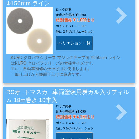
系
Ф150mm ライン
材
ロック商事
参考小売価格
2,200
料
特別価格
1,650より
ポイントＧＥＴ！
0P
他に
2 件のバリエーション
マ
バリエション一覧
ッ
ク
KURO クロバフシリーズ マジックテープ面 Ф150mm ライン
はKURO クロバフシリーズの大径サイズです。
ブ
主に、自動車補修の仕上げ用に使用します。
ラ
一般仕上げから鏡面仕上げに最適です。
シ
Mack
RSオ−トマスカ− 車両塗装用炭カル入りフィル
Brush
ム 18m巻き 10本入
ロック商事
参考小売価格
3,050
特別価格
4,150より
ス
ポイントＧＥＴ！
0P
プ
他に
3 件のバリエーション
レ