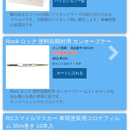
バリエション一覧
ー
ガ
幅のあるビニールの端にマスキングテープが貼り付けてある、
ン
マスカーです。大面積のマスキング時に重宝します。車輛塗装
の必需品です。
エ
Rock ロック 塗料缶開封用 カンオープナー
ア
ロック商事
商品番号 500135
ブ
特別価格
480
528
ラ
ポイントＧＥＴ！
5 P
シ
カートに入れる
コ
Rock ロック 塗料缶開封用 カンオープナー は１Ｌや４Ｌの丸
缶を開ける用の専用工具です。
ン
ロックペイントのロゴ入りです。
プ
レ
RSスマイルマスカー 車両塗装用コロナフィル
ッ
サ
ム 35m巻き 10本入