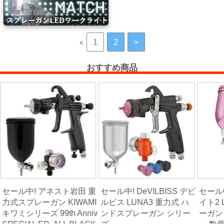
ハ
ン
1
2
>
<
ド
工
おすすめ商品
具・
バ
イ
ス・
工
作
台
熱
セール中! アネスト岩田 重
セール中! DeVILBISS デビ
セール中!
機
力式スプレーガン KIWAMI
ルビス LUNA3 重力式 ハ
イト2 
器・
キワミシリーズ 99th Anniv
ンドスプレーガン シリー
ーガン 
乾