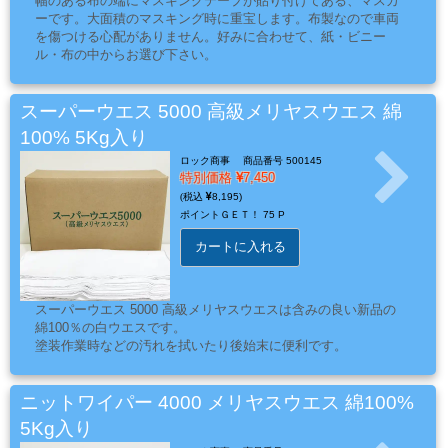
ケ
幅のある布の端にマスキングテープが貼り付けてある、マスカ
ーです。大面積のマスキング時に重宝します。布製なので車両
ア
を傷つける心配がありません。好みに合わせて、紙・ビニー
用
ル・布の中からお選び下さい。
品
スーパーウエス 5000 高級メリヤスウエス 綿
100% 5Kg入り
カ
ロック商事
商品番号 500145
ッ
特別価格
7,450
テ
8,195
ポイントＧＥＴ！
75 P
ィ
ン
カートに入れる
グ
シ
スーパーウエス 5000 高級メリヤスウエスは含みの良い新品の
ー
綿100％の白ウエスです。
ト・
塗装作業時などの汚れを拭いたり後始末に便利です。
ウ
ィ
ニットワイパー 4000 メリヤスウエス 綿100%
ン
5Kg入り
ド