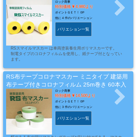
ー・
ロック商事
特別価格
4,980より
エ
ポイントＧＥＴ！
0P
ア
他に
4 件のバリエーション
ー
バリエション一覧
経
路
RSスマイルマスカー は車両塗装養生用ポリマスカーです。
制電タイプのコロナフィルムを使用し、紙テープ付となってい
ます。
コ
ン
RS布テープコロナマスカー ミニタイプ 建築用
パ
布テープ付きコロナフィルム 25m巻き 60本入
ウ
ロック商事
ン
特別価格
14,500より
ド・
ポイントＧＥＴ！
0P
バ
他に
3 件のバリエーション
フ・
バリエション一覧
カ
ー