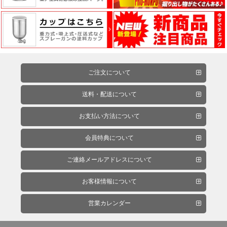
明
計
測
器・
ご注文について
計
量
送料・配送について
器
お支払い方法について
会員特典について
塗
装
ご連絡メールアドレスについて
ブ
ー
お客様情報について
ス・
排
営業カレンダー
気