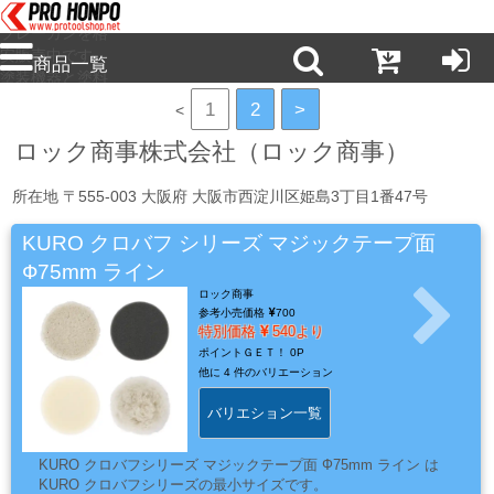
プロ本舗ではス
プレーガンを格
安販売中です。
商品一覧
塗装機器と塗料
の販売は京都の
1
2
>
<
プロホンポで！
新
ロック商事株式会社（ロック商事）
商
品・
所在地 〒555-003 大阪府 大阪市西淀川区姫島3丁目1番47号
注
目
KURO クロバフ シリーズ マジックテープ面
商
Ф75mm ライン
品
ロック商事
参考小売価格
700
特別価格
540より
ポイントＧＥＴ！
0P
他に
4 件のバリエーション
塗
料・
バリエション一覧
溶
剤・
KURO クロバフシリーズ マジックテープ面 Ф75mm ライン は
ケ
KURO クロバフシリーズの最小サイズです。