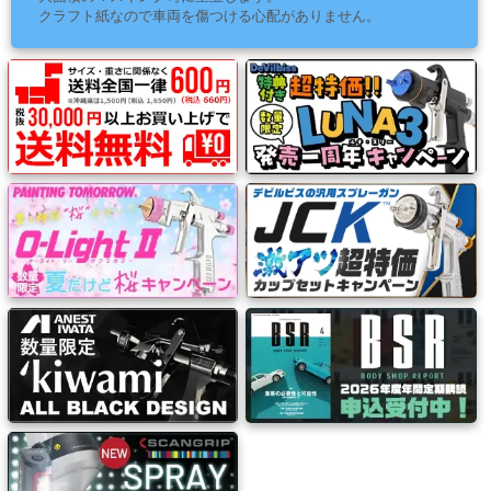
ッ
クラフト紙なので車両を傷つける心配がありません。
チ・
フ
ォ
ー
ム
電
動
工
具・
エ
ア
ー
工
具