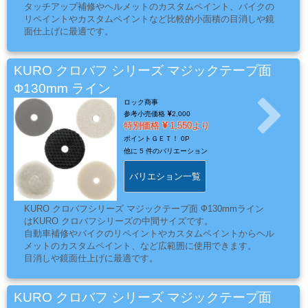
タッチアップ補修やヘルメットのカスタムペイント、バイクの
ミ
リペイントやカスタムペイントなど比較的小面積の目消しや鏡
カ
面仕上げに最適です。
ル
用
KURO クロバフ シリーズ マジックテープ面
品
Ф130mm ライン
ロック商事
参考小売価格
2,000
特別価格
1,550より
ゴ
ポイントＧＥＴ！
0P
ー
他に
5 件のバリエーション
ル
バリエション一覧
ド
リ
KURO クロバフシリーズ マジックテープ面 Ф130mmライン
ー
はKURO クロバフシリーズの中間サイズです。
フ・
自動車補修やバイクのリペイントやカスタムペイントからヘル
カ
メットのカスタムペイント、など広範囲に使用できます。
目消しや鏡面仕上げに最適です。
ス
タ
ム
KURO クロバフ シリーズ マジックテープ面