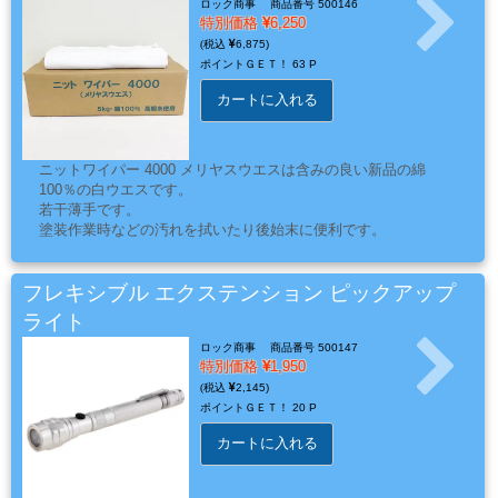
ロック商事
商品番号 500146
ー
特別価格
6,250
フ
6,875
ポイントＧＥＴ！
63 P
ィ
ル
カートに入れる
ム
ニットワイパー 4000 メリヤスウエスは含みの良い新品の綿
100％の白ウエスです。
若干薄手です。
工
塗装作業時などの汚れを拭いたり後始末に便利です。
場
用
フレキシブル エクステンション ピックアップ
資
材・
ライト
塗
ロック商事
商品番号 500147
特別価格
1,950
装
2,145
服・
ポイントＧＥＴ！
20 P
安
カートに入れる
全
用