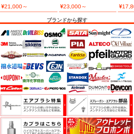
SPECIAL ED. ALL BLACK
ズ
ー 数
燥
21,000～
23,000～
17,
DESIGN
機・
溶
ブランドから探す
接
機
塗
装
関
連
機
器・
一
般
機
器・
照