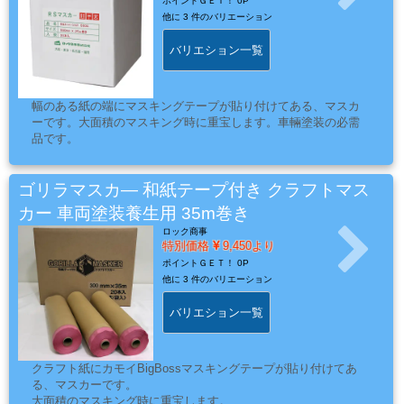
能
ポイントＧＥＴ！
0P
他に
3 件のバリエーション
性
テ
バリエション一覧
ー
プ
幅のある紙の端にマスキングテープが貼り付けてある、マスカ
ーです。大面積のマスキング時に重宝します。車輛塗装の必需
品です。
シ
ー
ゴリラマスカ― 和紙テープ付き クラフトマス
ラ
カー 車両塗装養生用 35m巻き
ー・
ロック商事
コ
特別価格
9,450より
ー
ポイントＧＥＴ！
0P
他に
3 件のバリエーション
キ
ン
バリエション一覧
グ・
補
クラフト紙にカモイBigBossマスキングテープが貼り付けてあ
修
る、マスカーです。
パ
大面積のマスキング時に重宝します。