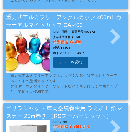
ことができるクリーム状のハンドクリーナーです。
ス
天然スクラブ剤配合により指紋に付着した汚れもスカっと落と
キ
します。
ン
化粧品指定なので手肌にも優しく、もちろんPRTR法非該当品
重力式アルミフリーアングルカップ 400mL カ
です。
グ・
ラーアルマイトカップ CA-400
養
ロック商事
商品番号 500172
生
参考小売価格
5,500
特別価格
4,480
紙
4,928
ポイントＧＥＴ！
45 P
カラーを選択
接
着
重力式アルミフリーアングルカップ CA-400 はアルミカラーア
ルマイトの塗料カップです。
剤・
クリヤーやメタリック、ソリッドなどで色分けして専用カップ
両
として使えば便利です。
面
テ
ゴリラシャット 車両塗装養生用 ラミ加工 紙マ
ー
スカー 25m巻き （RSスーパーシャット）
プ・
ロック商事
機
特別価格
5,580より