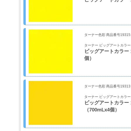
コ
ン
プ
レ
ッ
サ
ー・
ターナー色彩 商品番号19315
エ
ターナー ビッグアートカラー
ア
ビッグアートカラー 11
ー
個）
経
路
コ
ターナー色彩 商品番号19313
ン
パ
ターナー ビッグアートカラー
ウ
ビッグアートカラー 1
ン
（700mLx4個）
ド・
バ
フ・
カ