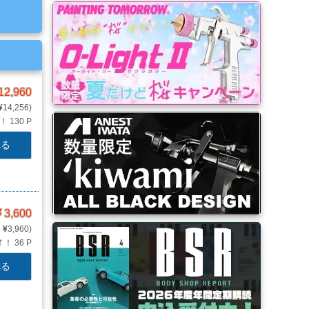
12,960
14,256
Ｔ！
130 P
れる
3,600
3,960
Ｔ！
36 P
れる