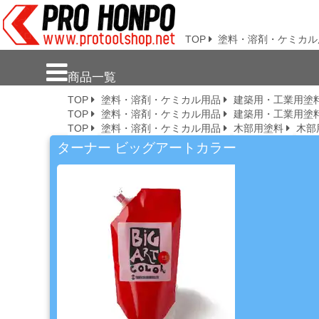
プロ本舗ではスプレーガンを格安販売
中です。塗装機器と塗料の販売は京都
の プロホンポで！
TOP
塗料・溶剤・ケミカル
新
商品一覧
商
TOP
塗料・溶剤・ケミカル用品
建築用・工業用塗
品・
TOP
塗料・溶剤・ケミカル用品
建築用・工業用塗
注
TOP
塗料・溶剤・ケミカル用品
木部用塗料
木部
目
商
ターナー ビッグアートカラー
品
塗
料・
溶
剤・
ケ
ミ
カ
ル
用