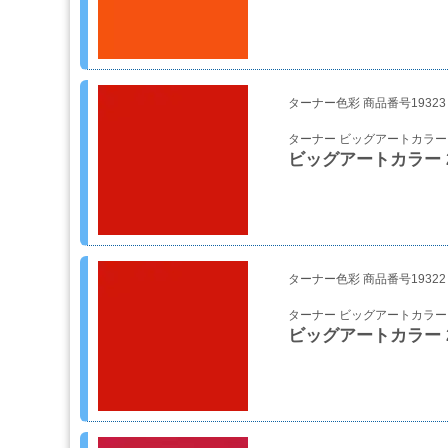
ィ
ル
ム
工
ターナー色彩 商品番号19323
場
ターナー ビッグアートカラー
用
ビッグアートカラー 21-
資
材・
塗
装
服・
安
ターナー色彩 商品番号19322
全
用
ターナー ビッグアートカラー
品
ビッグアートカラー 21
ペ
ー
パ
ー・