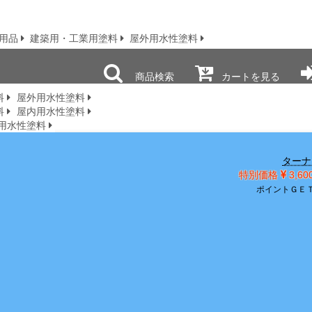
用品
建築用・工業用塗料
屋外用水性塗料
商品検索
カートを見る
料
屋外用水性塗料
料
屋内用水性塗料
用水性塗料
ターナ
特別価格
3,6
ポイントＧＥ