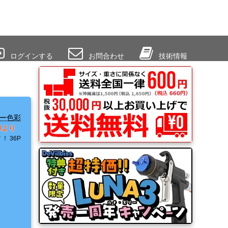
ログインする
お問合わせ
技術情報
ー色彩
00より
Ｔ！
36P