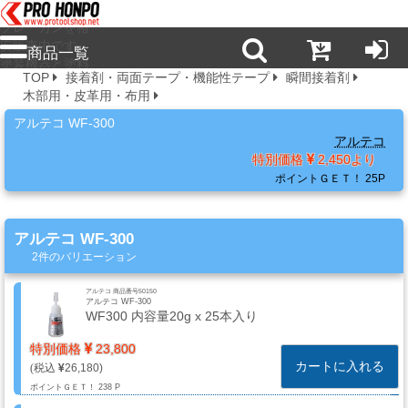
プロ本舗ではス
プレーガンを格
安販売中です。
商品一覧
塗装機器と塗料
TOP
接着剤・両面テープ・機能性テープ
瞬間接着剤
の販売は京都の
木部用・皮革用・布用
プロホンポで！
新
アルテコ WF-300
商
アルテコ
品・
特別価格
2,450より
注
ポイントＧＥＴ！
25P
目
商
アルテコ WF-300
品
2件のバリエーション
アルテコ 商品番号50150
アルテコ WF-300
塗
WF300 内容量20g x 25本入り
料・
特別価格
23,800
溶
カートに入れる
26,180
剤・
ポイントＧＥＴ！
238 P
ケ