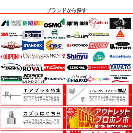
ケ
ア
ブランドから探す
用
品
カ
ッ
テ
ィ
ン
グ
シ
ー
ト・
ウ
ィ
ン
ド