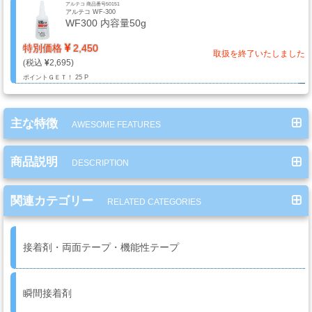
アルテコ 商品番号50151
ミ
アルテコ WF-300
WF300 内容量50g
カ
ル
特別価格
2,450
取扱を終了いたしました
用
2,695
品
ポイントＧＥＴ！
25 P
主な特徴
AWESOME FEATURES
ゴ
ー
商品説明
DESCRIPTION
ル
ド
関連カテゴリー
リ
RELATED CATEGORIES
ー
フ・
接着剤・両面テープ・機能性テープ
カ
ス
タ
瞬間接着剤
ム