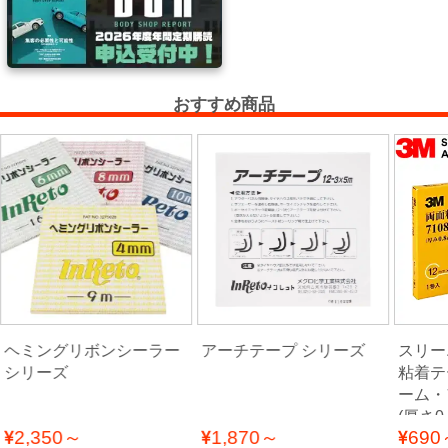
ー・
エ
ア
ー
おすすめ商品
経
路
コ
ン
パ
ウ
ン
ド・
バ
ヘミングリボンシーラー
アーチテープ シリーズ
スリーエ
シリーズ
粘着テ
フ・
ーム・
カ
(厚さ0
ー
2,350～
1,870～
690