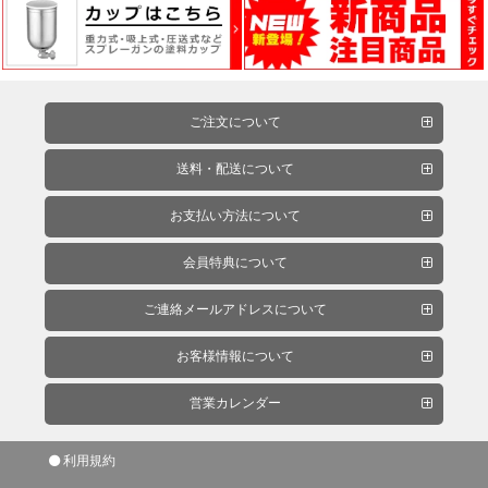
ー
フ
ィ
ル
ム
ご注文について
送料・配送について
工
お支払い方法について
場
用
会員特典について
資
ご連絡メールアドレスについて
材・
塗
お客様情報について
装
服・
営業カレンダー
安
全
利用規約
用