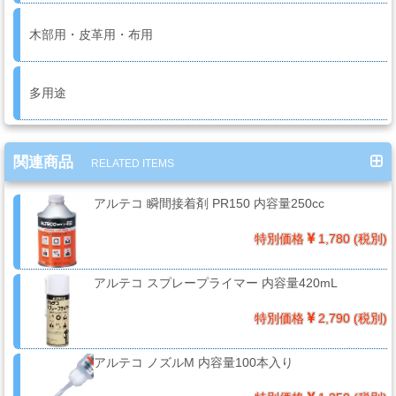
系
材
木部用・皮革用・布用
料
多用途
マ
ッ
関連商品
ク
RELATED ITEMS
ブ
アルテコ 瞬間接着剤 PR150 内容量250cc
ラ
シ
特別価格
1,780 (税別)
Mack
Brush
アルテコ スプレープライマー 内容量420mL
特別価格
2,790 (税別)
ス
プ
アルテコ ノズルM 内容量100本入り
レ