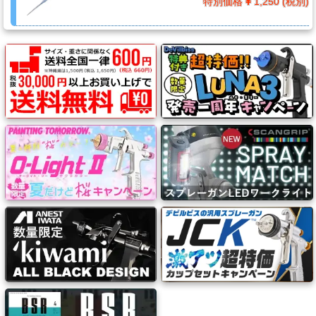
特別価格
1,250 (税別)
ー
ガ
ン
エ
ア
ブ
ラ
シ
コ
ン
プ
レ
ッ
サ