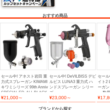
ッ
チ・
おすすめ商品
フ
ォ
ー
ム
電
動
工
具・
セール中! アネスト岩田 重
セール中! DeVILBISS デビ
セール中!
エ
力式スプレーガン KIWAMI
ルビス LUNA3 重力式 ハ
イト2 
ア
キワミシリーズ 99th Anniv
ンドスプレーガン シリー
ーガン 
ー
SPECIAL ED. ALL BLACK
ズ
ー 数
工
21,000～
23,000～
17,
DESIGN
具
ブランドから探す