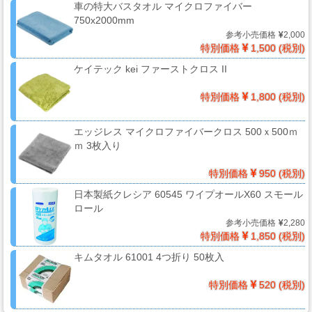
ス
車の特大バスタオル マイクロファイバー
750x2000mm
キ
参考小売価格
2,000
ン
特別価格
1,500 (税別)
グ・
ケイテック kei ファーストクロス II
養
生
特別価格
1,800 (税別)
紙
エッジレス マイクロファイバークロス 500ｘ500ｍ
ｍ 3枚入り
接
特別価格
950 (税別)
着
剤・
日本製紙クレシア 60545 ワイプオールX60 スモール
ロール
両
参考小売価格
2,280
面
特別価格
1,850 (税別)
テ
キムタオル 61001 4つ折り 50枚入
ー
プ・
特別価格
520 (税別)
機