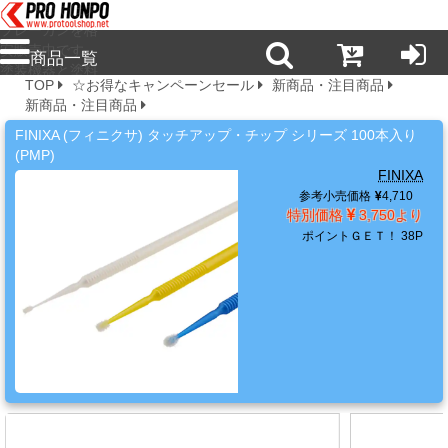
プロ本舗ではス
プレーガンを格
安販売中です。
商品一覧
塗装機器と塗料
TOP
☆お得なキャンペーンセール
新商品・注目商品
の販売は京都の
新商品・注目商品
プロホンポで！
新
FINIXA (フィニクサ) タッチアップ・チップ シリーズ 100本入り
商
(PMP)
品・
FINIXA
注
参考小売価格
4,710
目
特別価格
3,750より
商
ポイントＧＥＴ！
38P
品
塗
料・
溶
剤・
ケ