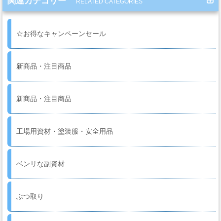
関連カテゴリー
RELATED CATEGORIES
ー・
エ
ア
☆お得なキャンペーンセール
ー
経
路
新商品・注目商品
新商品・注目商品
コ
ン
パ
工場用資材・塗装服・安全用品
ウ
ン
ド・
ベンリな副資材
バ
フ・
ぶつ取り
カ
ー