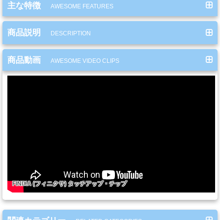
ー
主な特徴
AWESOME FEATURES
ガ
ン
商品説明
DESCRIPTION
商品動画
AWESOME VIDEO CLIPS
エ
ア
ブ
ラ
シ
コ
ン
プ
FINIXA (フィニクサ) タッチアップ・チップ
レ
ッ
サ