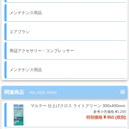
品
メンテナンス用品
ペ
エアブラシ
ー
パ
ー・
周辺アクセサリー・コンプレッサー
研
磨
用
メンテナンス用品
具・
研
磨
関連商品
RELATED ITEMS
布
紙
マルテー 仕上げクロス ライトグリーン 300x400mm
参考小売価格
1,200
特別価格
950 (税別)
マ