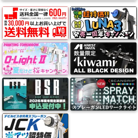
能
性
テ
ー
プ
シ
ー
ラ
ー・
コ
ー
キ
ン
グ・
補
修
パ