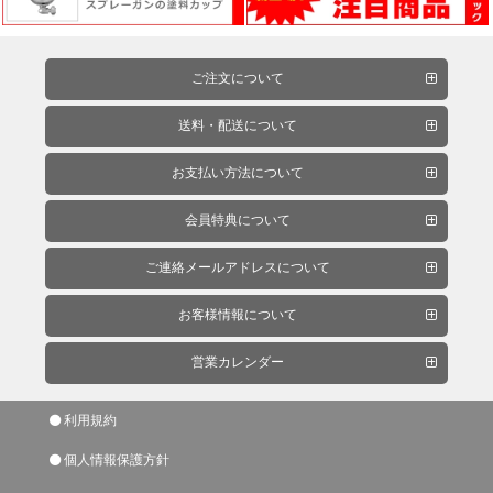
燥
機・
溶
ご注文について
接
機
送料・配送について
お支払い方法について
塗
会員特典について
装
関
ご連絡メールアドレスについて
連
機
お客様情報について
器・
一
営業カレンダー
般
機
利用規約
器・
個人情報保護方針
照