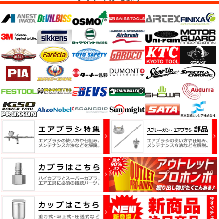
ハ
ン
ド
工
具・
バ
イ
ス・
工
作
台
熱
機
器・
乾