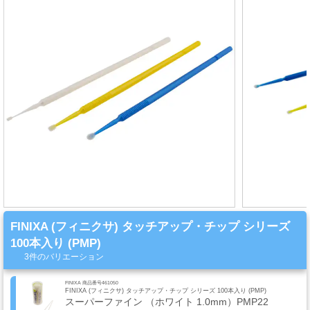
ミ
カ
ル
用
品
ゴ
ー
ル
ド
リ
ー
FINIXA (フィニクサ) タッチアップ・チップ シリーズ
フ・
100本入り (PMP)
カ
3件のバリエーション
ス
タ
FINIXA 商品番号461050
FINIXA (フィニクサ) タッチアップ・チップ シリーズ 100本入り (PMP)
ム
スーパーファイン （ホワイト 1.0mm）PMP22