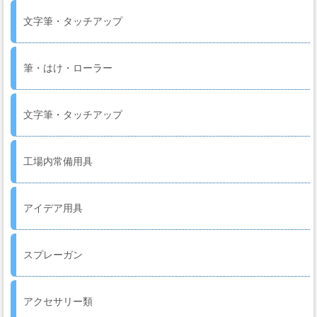
ー
文字筆・タッチアップ
フ
ィ
ル
筆・はけ・ローラー
ム
文字筆・タッチアップ
工
場
工場内常備用具
用
資
材・
アイデア用具
塗
装
服・
スプレーガン
安
全
アクセサリー類
用