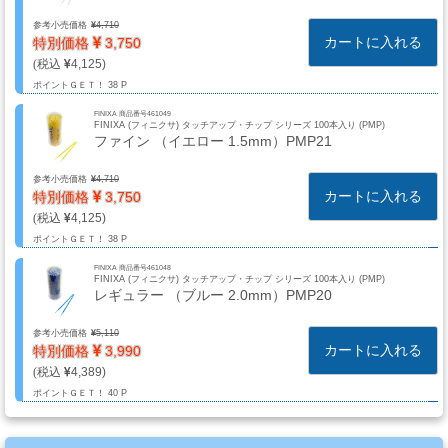
系
参考小売価格
4,710
材
カートに入れる
特別価格
3,750
料
4,125
ポイントＧＥＴ！
38 P
FINIXA 商品番号461049
FINIXA (フィニクサ) タッチアップ・チップ シリーズ 100本入り (PMP)
マ
ファイン （イエロー 1.5mm）PMP21
ッ
ク
参考小売価格
4,710
カートに入れる
特別価格
3,750
ブ
4,125
ラ
ポイントＧＥＴ！
38 P
シ
FINIXA 商品番号461048
Mack
FINIXA (フィニクサ) タッチアップ・チップ シリーズ 100本入り (PMP)
レギュラー （ブルー 2.0mm）PMP20
Brush
参考小売価格
5,110
カートに入れる
特別価格
3,990
4,389
ス
ポイントＧＥＴ！
40 P
プ
レ