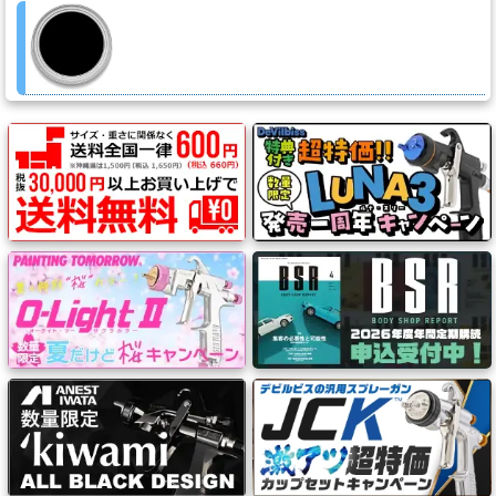
品
ペ
ー
パ
ー・
研
磨
用
具・
研
磨
布
紙
マ