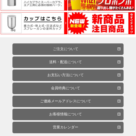
ッ
チ・
フ
ォ
ー
ム
ご注文について
送料・配送について
電
動
お支払い方法について
工
具・
会員特典について
エ
ア
ご連絡メールアドレスについて
ー
お客様情報について
工
具
営業カレンダー