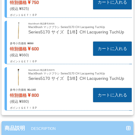
系
カートに入れる
特別価格
750
材
825
ポイントＧＥＴ！
8 P
料
MackBrush 商品番号35926
MackBrush マックブラシ Series5170 CH Lacquering TuchUp
Series5170 サイズ 【1/8】CH Lacquering TuchUp
マ
参考小売価格
850
ッ
カートに入れる
特別価格
600
ク
660
ブ
ポイントＧＥＴ！
6 P
ラ
MackBrush 商品番号35979
MackBrush マックブラシ Series5170 CH Lacquering TuchUp
シ
Series5170 サイズ 【3/8】CH Lacquering TuchUp
Mack
参考小売価格
1,140
Brush
カートに入れる
特別価格
800
880
ポイントＧＥＴ！
8 P
ス
プ
商品説明
DESCRIPTION
レ