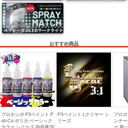
ス
キ
ン
グ・
養
生
紙
おすすめ商品
接
着
剤・
両
面
テ
ー
プ・
プロホンポ P3ペイント P
P3ペイント Lクリヤー シ
プロホ
oli-Co ポリカ ベーシック
リーズ
ンナー
機
カラー シリーズ 内容量30
ー 第