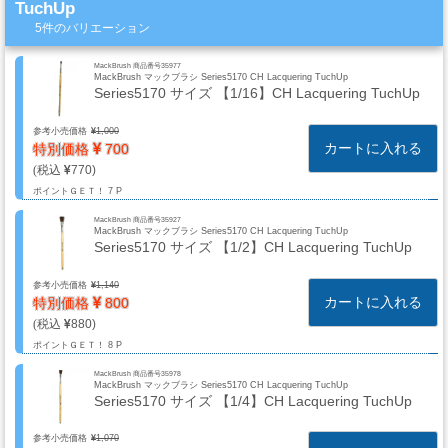
TuchUp
ミ
5件のバリエーション
カ
ル
MackBrush 商品番号35977
MackBrush マックブラシ Series5170 CH Lacquering TuchUp
用
Series5170 サイズ 【1/16】CH Lacquering TuchUp
品
参考小売価格
1,000
カートに入れる
特別価格
700
770
ゴ
ポイントＧＥＴ！
7 P
ー
MackBrush 商品番号35927
MackBrush マックブラシ Series5170 CH Lacquering TuchUp
ル
Series5170 サイズ 【1/2】CH Lacquering TuchUp
ド
リ
参考小売価格
1,140
カートに入れる
特別価格
800
ー
880
フ・
ポイントＧＥＴ！
8 P
カ
MackBrush 商品番号35978
ス
MackBrush マックブラシ Series5170 CH Lacquering TuchUp
Series5170 サイズ 【1/4】CH Lacquering TuchUp
タ
ム
参考小売価格
1,070