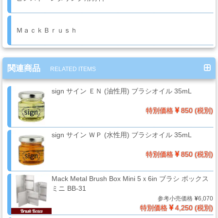
ケ
ア
用
ＭａｃｋＢｒｕｓｈ
品
関連商品
RELATED ITEMS
カ
ッ
sign サイン ＥＮ (油性用) ブラシオイル 35mL
テ
ィ
特別価格
850 (税別)
ン
グ
sign サイン ＷＰ (水性用) ブラシオイル 35mL
シ
特別価格
850 (税別)
ー
ト・
ウ
Mack Metal Brush Box Mini 5ｘ6in ブラシ ボックス
ミニ BB-31
ィ
参考小売価格
6,070
ン
特別価格
4,250 (税別)
ド