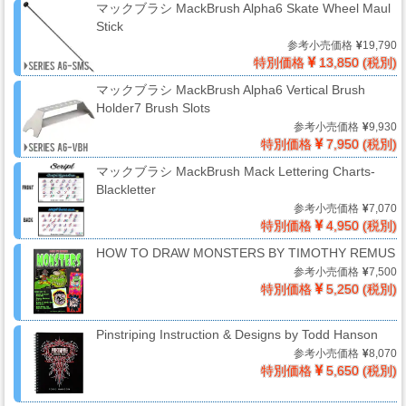
マックブラシ MackBrush Alpha6 Skate Wheel Maul
ー
Stick
フ
参考小売価格
19,790
ィ
特別価格
13,850 (税別)
ル
マックブラシ MackBrush Alpha6 Vertical Brush
ム
Holder7 Brush Slots
参考小売価格
9,930
特別価格
7,950 (税別)
マックブラシ MackBrush Mack Lettering Charts-
工
Blackletter
場
参考小売価格
7,070
用
特別価格
4,950 (税別)
資
HOW TO DRAW MONSTERS BY TIMOTHY REMUS
材・
参考小売価格
7,500
塗
特別価格
5,250 (税別)
装
服・
Pinstriping Instruction & Designs by Todd Hanson
安
参考小売価格
8,070
全
特別価格
5,650 (税別)
用