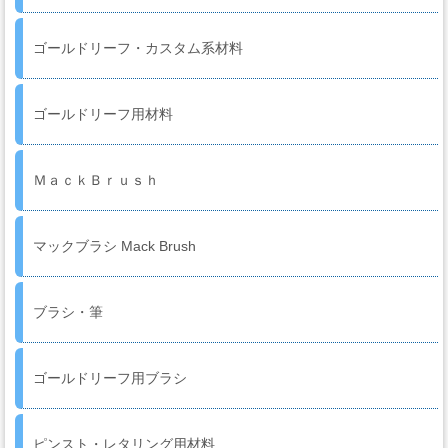
ー・
エ
ゴールドリーフ・カスタム系材料
ア
ー
経
ゴールドリーフ用材料
路
ＭａｃｋＢｒｕｓｈ
コ
ン
マックブラシ Mack Brush
パ
ウ
ン
ブラシ・筆
ド・
バ
フ・
ゴールドリーフ用ブラシ
カ
ー
ピンスト・レタリング用材料