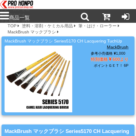
プロ本舗ではス
プレーガンを格
安販売中です。
商品一覧
塗装機器と塗料
TOP
塗料・溶剤・ケミカル用品
筆・はけ・ローラー
の販売は京都の
MackBrush マックブラシ
プロホンポで！
新
MackBrush マックブラシ Series5170 CH Lacquering TuchUp
商
MackBrush
品・
参考小売価格
1,000
注
特別価格
600より
目
ポイントＧＥＴ！
6P
商
品
塗
料・
溶
剤・
MackBrush マックブラシ Series5170 CH Lacquering
ケ