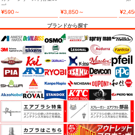
能
ml
性
590～
3,850～
2,4
テ
ー
ブランドから探す
プ
シ
ー
ラ
ー・
コ
ー
キ
ン
グ・
補
修
パ