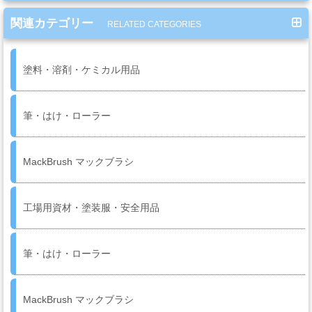
ー
ガ
関連カテゴリー
RELATED CATEGORIES
ン
塗料・溶剤・ケミカル用品
エ
ア
筆・はけ・ローラー
ブ
ラ
シ
MackBrush マックブラシ
工場用資材・塗装服・安全用品
コ
ン
プ
筆・はけ・ローラー
レ
ッ
MackBrush マックブラシ
サ