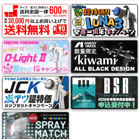
ー
ガ
ン
エ
ア
ブ
ラ
シ
コ
ン
プ
レ
ッ
サ