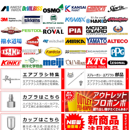
ケ
ア
用
品
カ
ッ
テ
ィ
ン
グ
シ
ー
ト・
ウ
ィ
ン
ド