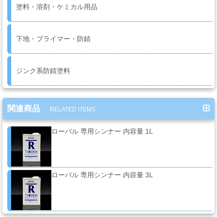
系
塗料・溶剤・ケミカル用品
材
料
下地・プライマー・防錆
マ
ジンク系防錆塗料
ッ
ク
ブ
関連商品
RELATED ITEMS
ラ
シ
ローバル 専用シンナー 内容量 1L
Mack
Brush
ローバル 専用シンナー 内容量 3L
ス
プ
レ