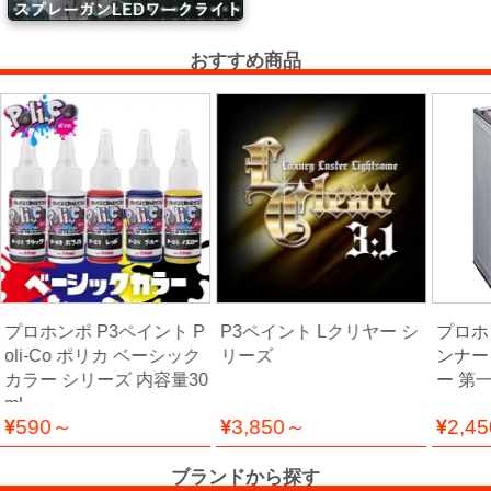
ー・
エ
おすすめ商品
ア
ー
経
路
コ
ン
パ
ウ
ン
プロホンポ P3ペイント P
P3ペイント Lクリヤー シ
プロホ
oli-Co ポリカ ベーシック
リーズ
ンナー
ド・
カラー シリーズ 内容量30
ー 第
バ
ml
フ・
590～
3,850～
2,4
カ
ー
ブランドから探す