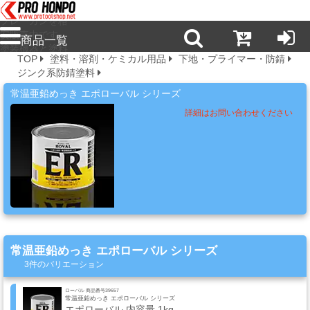
プロ本舗ではス
プレーガンを格
安販売中です。
商品一覧
塗装機器と塗料
TOP
塗料・溶剤・ケミカル用品
下地・プライマー・防錆
の販売は京都の
ジンク系防錆塗料
プロホンポで！
新
常温亜鉛めっき エポローバル シリーズ
商
詳細はお問い合わせください
品・
注
目
商
品
塗
常温亜鉛めっき エポローバル シリーズ
料・
3件のバリエーション
溶
剤・
ローバル 商品番号39657
常温亜鉛めっき エポローバル シリーズ
ケ
エポローバル 内容量 1kg