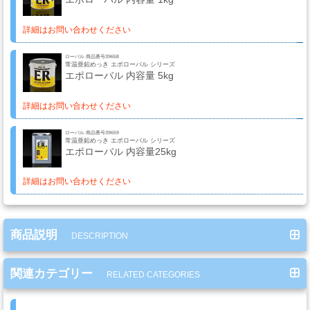
ミ
カ
詳細はお問い合わせください
ル
ローバル 商品番号39658
用
常温亜鉛めっき エポローバル シリーズ
エポローバル 内容量 5kg
品
詳細はお問い合わせください
ゴ
ローバル 商品番号39659
常温亜鉛めっき エポローバル シリーズ
ー
エポローバル 内容量25kg
ル
ド
詳細はお問い合わせください
リ
ー
フ・
商品説明
DESCRIPTION
カ
ス
関連カテゴリー
RELATED CATEGORIES
タ
ム