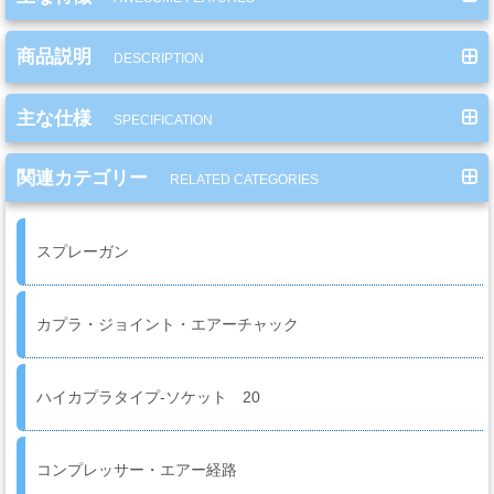
系
材
商品説明
料
DESCRIPTION
主な仕様
SPECIFICATION
マ
ッ
関連カテゴリー
RELATED CATEGORIES
ク
ブ
スプレーガン
ラ
シ
Mack
カプラ・ジョイント・エアーチャック
Brush
ハイカプラタイプ-ソケット 20
ス
プ
コンプレッサー・エアー経路
レ