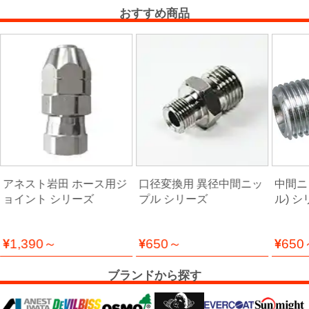
ケ
おすすめ商品
ア
用
品
カ
ッ
テ
ィ
ン
アネスト岩田 ホース用ジ
口径変換用 異径中間ニッ
中間ニ
グ
ョイント シリーズ
プル シリーズ
ル) 
シ
ー
ト・
1,390～
650～
650
ウ
ィ
ブランドから探す
ン
ド