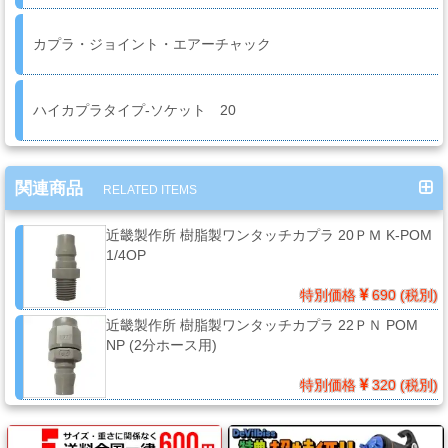
ー
ガ
カプラ・ジョイント・エアーチャック
ン
ハイカプラタイプ-ソケット 20
エ
ア
ブ
関連商品
RELATED ITEMS
ラ
シ
近畿製作所 樹脂製ワンタッチカプラ 20ＰＭ K-POM
1/4OP
特別価格
690 (税別)
コ
近畿製作所 樹脂製ワンタッチカプラ 22ＰＮ POM
ン
NP (2分ホース用)
プ
レ
特別価格
320 (税別)
ッ
サ