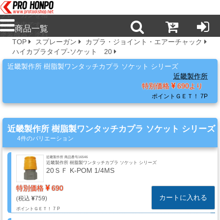
プロ本舗ではス
プレーガンを格
安販売中です。
商品一覧
塗装機器と塗料
TOP
スプレーガン
カプラ・ジョイント・エアーチャック
の販売は京都の
ハイカプラタイプ-ソケット 20
プロホンポで！
新
近畿製作所 樹脂製ワンタッチカプラ ソケット シリーズ
商
近畿製作所
品・
特別価格
690より
注
ポイントＧＥＴ！
7P
目
商
近畿製作所 樹脂製ワンタッチカプラ ソケット シリーズ
品
4件のバリエーション
近畿製作所 商品番号16546
近畿製作所 樹脂製ワンタッチカプラ ソケット シリーズ
塗
20ＳＦ K-POM 1/4MS
料・
特別価格
690
溶
カートに入れる
759
剤・
ポイントＧＥＴ！
7 P
ケ