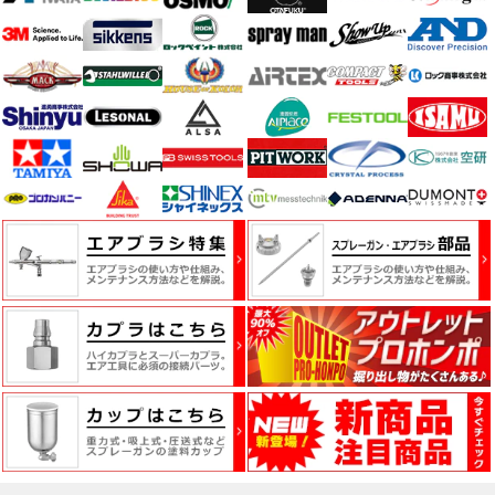
ー
フ
ィ
ル
ム
工
場
用
資
材・
塗
装
服・
安
全
用