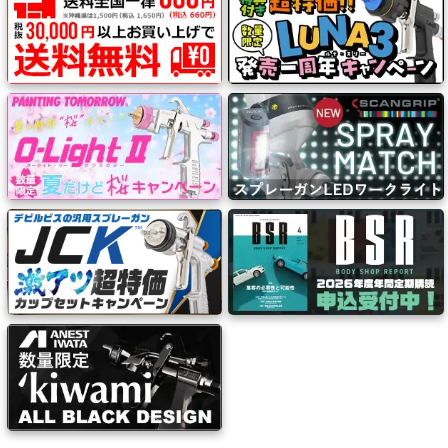
ー・
エ
ア
ー
経
路
コ
ン
パ
ウ
ン
ド・
バ
フ・
カ
ー