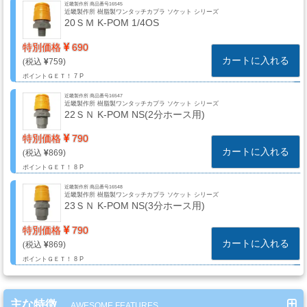
近畿製作所 商品番号16545
ミ
近畿製作所 樹脂製ワンタッチカプラ ソケット シリーズ
20ＳＭ K-POM 1/4OS
カ
ル
特別価格
690
用
カートに入れる
759
品
ポイントＧＥＴ！
7 P
近畿製作所 商品番号16547
近畿製作所 樹脂製ワンタッチカプラ ソケット シリーズ
22ＳＮ K-POM NS(2分ホース用)
ゴ
特別価格
790
ー
カートに入れる
869
ル
ポイントＧＥＴ！
8 P
ド
近畿製作所 商品番号16548
リ
近畿製作所 樹脂製ワンタッチカプラ ソケット シリーズ
23ＳＮ K-POM NS(3分ホース用)
ー
フ・
特別価格
790
カートに入れる
カ
869
ポイントＧＥＴ！
8 P
ス
タ
ム
主な特徴
AWESOME FEATURES