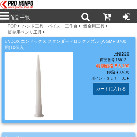
プロ本舗ではス
プレーガンを格
安販売中です。
商品一覧
塗装機器と塗料
TOP
ハンド工具・バイス・工作台
鈑金用工具
の販売は京都の
鈑金用ベンリ工具
プロホンポで！
新
ENDOX エンドックス スタンダードロングノズル (A-SMP 8700
商
用)10個入
品・
ENDOX
注
商品番号 16812
目
特別価格
3,100
商
3,410
ポイントＧＥＴ！
31 P
品
カートに入れる
塗
料・
溶
剤・
ケ