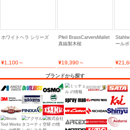
ー
フ
ィ
ル
ム
ホワイトヘラ シリーズ
Pfeil BrassCarversMallet
Stahl
真鍮製木槌
ールボ
工
1,100～
19,390～
21,
場
用
ブランドから探す
資
材・
塗
装
服・
安
全
用