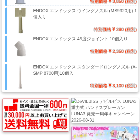
特別価格
3,850 (税別)
ー・
エ
ENDOX エンドックス ウイングノズル (MS9320用) 1
ア
個入り
ー
特別価格
280 (税別)
経
ENDOX エンドックス 45度ジョイント 10個入り
路
特別価格
2,350 (税別)
コ
ENDOX エンドックス スタンダードロングノズル (A-
ン
SMP 8700用)10個入
パ
特別価格
3,100 (税別)
ウ
ン
ド・
バ
フ・
カ
ー