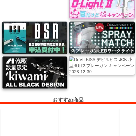
ケ
ア
用
品
カ
ッ
テ
ィ
ン
グ
シ
ー
おすすめ商品
ト・
ウ
ィ
ン
ド