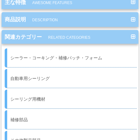
主な特徴
AWESOME FEATURES
ミ
カ
商品説明
ル
DESCRIPTION
用
品
関連カテゴリー
RELATED CATEGORIES
シーラー・コーキング・補修パッチ・フォーム
ゴ
ー
ル
自動車用シーリング
ド
リ
ー
シーリング用機材
フ・
カ
ス
補修部品
タ
ム