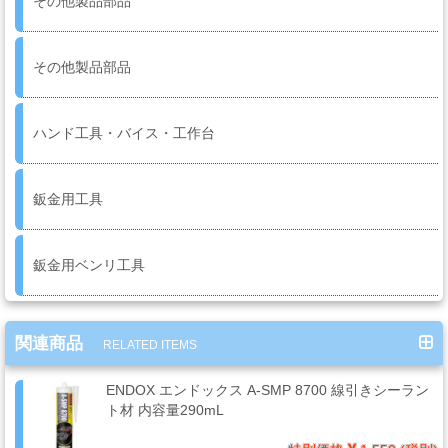
その他製品部品
系
材
料
その他製品部品
ハンド工具・バイス・工作台
マ
ッ
ク
鈑金用工具
ブ
ラ
シ
鈑金用ベンリ工具
Mack
Brush
関連商品
RELATED ITEMS
ス
ENDOX エンドックス A-SMP 8700 線引きシーラン
プ
ト材 内容量290mL
レ