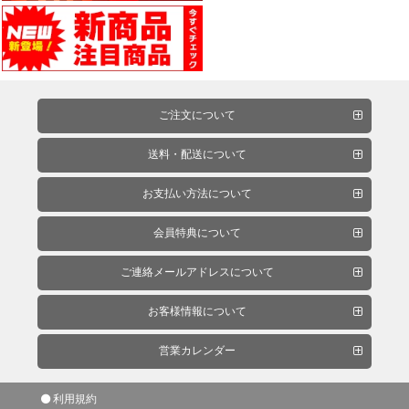
ス
キ
ン
グ・
養
生
ご注文について
紙
送料・配送について
お支払い方法について
接
着
会員特典について
剤・
ご連絡メールアドレスについて
両
面
お客様情報について
テ
ー
営業カレンダー
プ・
機
利用規約