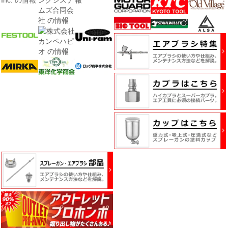
品
ペ
ー
パ
ー・
研
磨
用
具・
研
磨
布
紙
マ