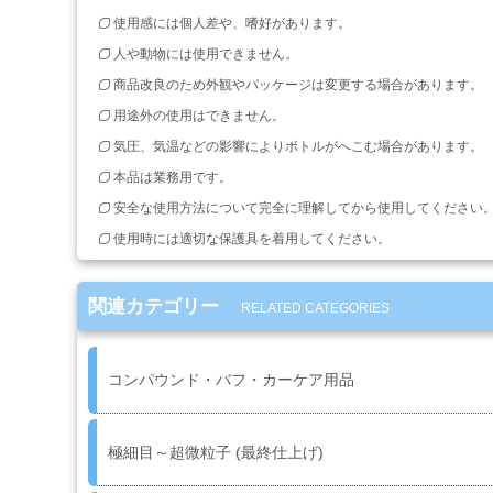
ィ
使用感には個人差や、嗜好があります。
ル
ム
人や動物には使用できません。
商品改良のため外観やパッケージは変更する場合があります。
工
用途外の使用はできません。
場
気圧、気温などの影響によりボトルがへこむ場合があります。
用
本品は業務用です。
資
材・
安全な使用方法について完全に理解してから使用してください
塗
使用時には適切な保護具を着用してください。
装
服・
安
関連カテゴリー
RELATED CATEGORIES
全
用
品
コンパウンド・バフ・カーケア用品
ペ
ー
極細目～超微粒子 (最終仕上げ)
パ
ー・