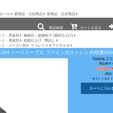
セール
新商品・注目商品
新商品・注目商品
商品検索
カートを見る
ンド・用途別
極細目～超微粒子 (最終仕上げ)
ンド・用途別
鏡面仕上げ・艶出し
ンド・メーカー別
ファレクラ＆アクサルタ
NE POLISH ジースリープロ ファインポリッシュ 内容量500
Farecla 
商品番号 4
特別価格
ポイントＧＥ
カートに入れ