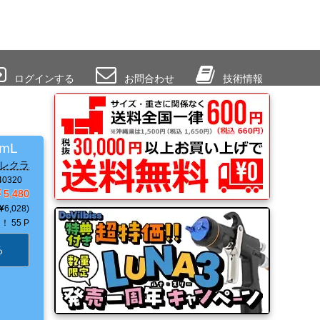
ログインする
お問合わせ
技術情報
mL
ファレクラ
0320
5,480
6,028
Ｔ！
55 P
る