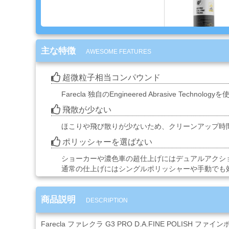
ブ
ラ
シ
Mack
Brush
主な特徴
AWESOME FEATURES
ス
超微粒子相当コンパウンド
プ
Farecla 独自のEngineered Abrasive Te
レ
ー
飛散が少ない
ガ
ほこりや飛び散りが少ないため、クリーンアップ時
ン
ポリッシャーを選ばない
エ
ショーカーや濃色車の超仕上げにはデュアルアクシ
ア
通常の仕上げにはシングルポリッシャーや手動でも
ブ
ラ
商品説明
シ
DESCRIPTION
Farecla ファレクラ G3 PRO D.A.FINE POL