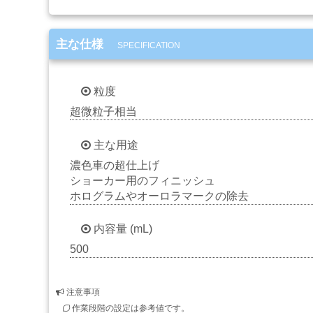
ー
ケ
ア
主な仕様
SPECIFICATION
用
品
粒度
カ
超微粒子相当
ッ
テ
主な用途
ィ
ン
濃色車の超仕上げ
グ
ショーカー用のフィニッシュ
シ
ホログラムやオーロラマークの除去
ー
ト・
内容量 (mL)
ウ
ィ
500
ン
ド
ー
注意事項
フ
作業段階の設定は参考値です。