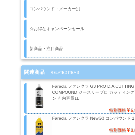
研
コンパウンド・メーカー別
磨
用
具・
☆お得なキャンペーンセール
研
磨
布
紙
新商品・注目商品
マ
ス
関連商品
RELATED ITEMS
キ
ン
Farecla ファレクラ G3 PRO D.A.CUTTING
グ・
COMPOUND ジースリープロ カッティン
養
ンド 内容量1L
生
紙
特別価格
5,
Farecla ファレクラ NewG3 コンパウンド 1
接
特別価格
3,
着