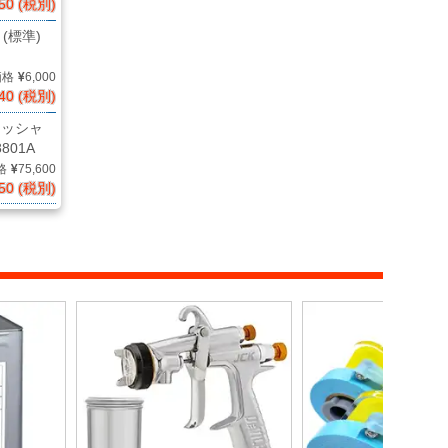
50 (税別)
(標準)
価格
6,000
40 (税別)
リッシャ
801A
格
75,600
50 (税別)