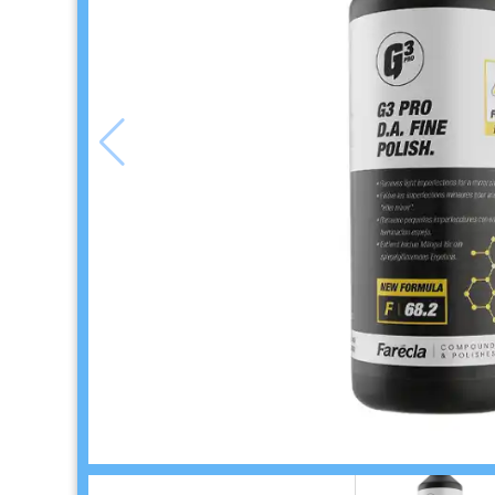
品
ゴ
ー
ル
ド
リ
ー
フ・
カ
ス
タ
ム
系
材
料
マ
ッ
ク