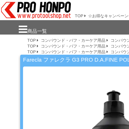
プロ本舗ではスプレーガンを格安販売
中です。塗装機器と塗料の販売は京都
の プロホンポで！
TOP
☆お得なキャンペーン
新
商品一覧
商
TOP
コンパウンド・バフ・カーケア用品
コンパウ
品・
TOP
コンパウンド・バフ・カーケア用品
コンパウ
注
TOP
コンパウンド・バフ・カーケア用品
コンパウ
目
商
Farecla ファレクラ G3 PRO D.A.FI
品
塗
料・
溶
剤・
ケ
ミ
カ
ル
用