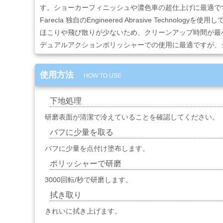
コ
す。ショーカーフィニッシュや濃色車の超仕上げに最適で
ン
Farecla 独自のEngineered Abrasive Techn
プ
レ
ほこりや飛び散りが少ないため、クリーンアップ時間が最
ッ
デュアルアクションポリッシャーでの使用に最適ですが、
サ
ー・
エ
使用方法
HOW TO USE
ア
ー
経
下地処理
路
研磨表面が清潔で冷えていることを確認してください。
バフに少量を取る
コ
バフに少量を点付け塗布します。
ン
パ
ポリッシャーで研磨
ウ
ン
3000回転/秒で研磨します。
ド・
拭き取り
バ
フ・
きれいに拭き上げます。
カ