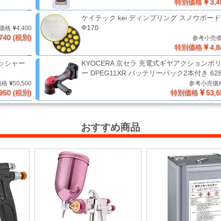
特別価格
3,4
ケイテック kei ディンプリング スノウボード 
Ф170
価格
4,400
740 (税別)
参考小売
特別価格
4,8
リッシャー
KYOCERA 京セラ 充電式ギヤアクションポ
ー DPEG11XR バッテリーパック2本付き 628
価格
50,500
参考小売価
950 (税別)
特別価格
53,6
おすすめ商品