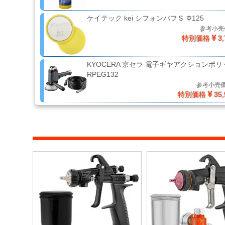
剤・
両
ケイテック kei シフォンバフＳ Ф125
面
参考小売
テ
特別価格
3,
ー
プ・
KYOCERA 京セラ 電子ギヤアクションポ
機
RPEG132
能
性
参考小売
特別価格
35,
テ
ー
プ
シ
ー
ラ
ー・
コ
ー
キ
ン