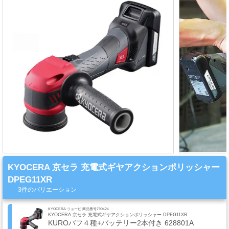
ミ
カ
ル
用
品
ゴ
ー
ル
ド
リ
ー
KYOCERA 京セラ 充電式ギヤアクションポリッシャー
フ・
DPEG11XR
カ
3件のバリエーション
ス
タ
KYOCERA リョービ 商品番号790424
KYOCERA 京セラ 充電式ギヤアクションポリッシャー DPEG11XR
ム
KUROバフ４種+バッテリー2本付き 628801A