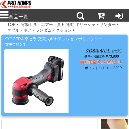
プロ本舗ではス
プレーガンを格
安販売中です。
商品一覧
塗装機器と塗料
TOP
電動工具・エアー工具
電動 ポリッシャ・サンダー
の販売は京都の
ダブル・ギア・ランダムアクション
プロホンポで！
新
KYOCERA 京セラ 充電式ギヤアクションポリッシャー
商
DPEG11XR
品・
KYOCERA リョービ
注
参考小売価格
73,800
目
特別価格
37,950より
商
ポイントＧＥＴ！
380P
品
塗
料・
溶
剤・
ケ