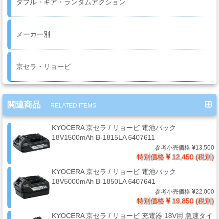
ケ
ダブル・ギア・ランダムアクション
ア
用
メーカー別
品
京セラ・リョービ
カ
ッ
テ
関連商品
RELATED ITEMS
ィ
ン
KYOCERA 京セラ / リョービ 電池パック
グ
18V1500mAh B-1815LA 6407611
シ
参考小売価格
13,500
ー
特別価格
12,450 (税別)
ト・
KYOCERA 京セラ / リョービ 電池パック
ウ
18V5000mAh B-1850LA 6407641
ィ
参考小売価格
22,000
特別価格
19,850 (税別)
ン
ド
KYOCERA 京セラ / リョービ 充電器 18V用 急速タイ