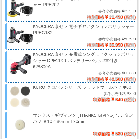
品
ャー RPE202
参考小売価格
29,900
特別価格
21,450 (税別)
KYOCERA 京セラ 電子ギヤアクションポリッシャー
ペ
RPEG132
ー
参考小売価格
50,500
パ
特別価格
35,950 (税別)
ー・
KYOCERA 京セラ 充電式シングルアクションポリッ
研
シャー DPE11XR バッテリーパック2本付き
磨
628800A
用
参考小売価格
68,000
具・
特別価格
48,500 (税別)
研
KURO クロバフシリーズ フラットウールバフ Ф80
磨
参考小売価格
800
特別価格
640 (税別)
布
紙
サンクス・ギヴィング (THANKS GIVING) ウレタン
バフ ＃10 Ф80mm T20mm
マ
特別価格
580 (税別)