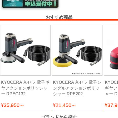
能
性
テ
おすすめ商品
ー
プ
シ
ー
ラ
ー・
コ
ー
KYOCERA 京セラ 電子ギ
KYOCERA 京セラ 電子シ
KYOC
キ
ヤアクションポリッシャ
ングルアクションポリッ
ギヤア
ン
ー RPEG132
シャー RPE202
ャー D
グ・
補
35,950～
21,450～
37,
修
パ
ブランドから探す