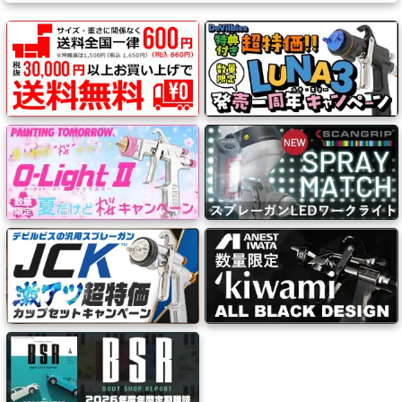
ス
キ
ン
グ・
養
生
紙
接
着
剤・
両
面
テ
ー
プ・
機