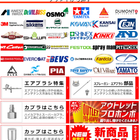
ッ
チ・
フ
ォ
ー
ム
電
動
工
具・
エ
ア