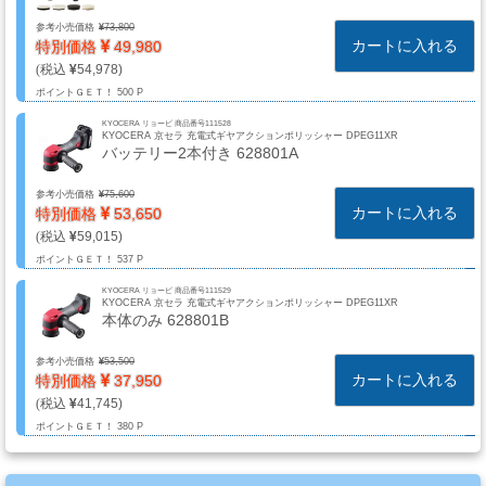
系
参考小売価格
73,800
材
カートに入れる
特別価格
49,980
料
54,978
ポイントＧＥＴ！
500 P
KYOCERA リョービ 商品番号111528
KYOCERA 京セラ 充電式ギヤアクションポリッシャー DPEG11XR
マ
バッテリー2本付き 628801A
ッ
ク
参考小売価格
75,600
カートに入れる
特別価格
53,650
ブ
59,015
ラ
ポイントＧＥＴ！
537 P
シ
KYOCERA リョービ 商品番号111529
Mack
KYOCERA 京セラ 充電式ギヤアクションポリッシャー DPEG11XR
本体のみ 628801B
Brush
参考小売価格
53,500
カートに入れる
特別価格
37,950
41,745
ス
ポイントＧＥＴ！
380 P
プ
レ