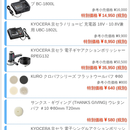
プ BC-1800L
ー
参考小売価格
16,000
フ
特別価格
14,950 (税別)
ィ
KYOCERA 京セラ / リョービ 充電器 18V・10.8V兼
ル
用 UBC-1802L
ム
参考小売価格
9,900
特別価格
8,950 (税別)
KYOCERA 京セラ 電子ギヤアクションポリッシャー
工
RPEG132
場
参考小売価格
50,500
特別価格
35,950 (税別)
用
資
KURO クロバフシリーズ フラットウールバフ Ф80
参考小売価格
800
材・
特別価格
640 (税別)
塗
装
サンクス・ギヴィング (THANKS GIVING) ウレタン
服・
バフ ＃10 Ф80mm T20mm
安
全
特別価格
580 (税別)
用
KYOCERA 京セラ 電子シングルアクションポリッシ