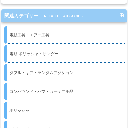
ー・
エ
関連カテゴリー
ア
RELATED CATEGORIES
ー
経
電動工具・エアー工具
路
電動 ポリッシャ・サンダー
コ
ン
ダブル・ギア・ランダムアクション
パ
ウ
ン
コンパウンド・バフ・カーケア用品
ド・
バ
フ・
ポリッシャ
カ
ー