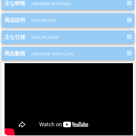
ー
主な特徴
AWESOME FEATURES
ガ
ン
商品説明
DESCRIPTION
主な仕様
SPECIFICATION
エ
ア
商品動画
AWESOME VIDEO CLIPS
ブ
ラ
シ
コ
ン
プ
レ
ッ
サ