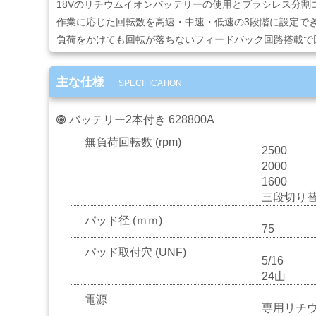
18Vのリチウムイオンバッテリーの使用とブラシレス分
ー
作業に応じた回転数を高速・中速・低速の3段階に設定で
ケ
ア
負荷をかけても回転が落ちないフィードバック回路搭載で
用
品
主な仕様
SPECIFICATION
カ
バッテリー2本付き 628800A
ッ
テ
無負荷回転数 (rpm)
ィ
2500
ン
2000
グ
1600
シ
三段切り
ー
パッド径 (ｍｍ)
ト・
75
ウ
ィ
パッド取付穴 (UNF)
5/16
ン
24山
ド
ー
電源
フ
専用リチ