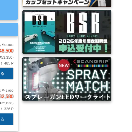
格
68,000
48,500
53,350
Ｔ！
485 P
れる
格
45,900
32,580
35,838
Ｔ！
326 P
れる