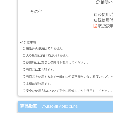
補助ハ
剤・
両
その他
面
連続使用時
テ
連続使用
ー
取扱説
プ・
機
能
性
注意事項
テ
用途外の使用はできません。
ー
人や動物に向けてはいけません。
プ
使用時には適切な保護具を着用してください。
当商品は工具類です。
シ
当商品を使用する上で一般的に何等不都合のない程度のキズ、
ー
ラ
本機は業務用です。
ー・
安全な使用方法について完全に理解してから使用してください
コ
ー
キ
商品動画
AWESOME VIDEO CLIPS
ン