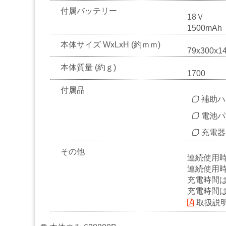
ィ
付属バッテリー
ル
18Ｖ
ム
1500mAh
本体サイズ WxLxH (約ｍｍ)
79x300x1
工
場
本体質量 (約ｇ)
用
1700
資
付属品
材・
補助ハ
塗
装
電池パッ
服・
充電器 
安
全
その他
用
連続使用時
品
連続使用
充電時間
充電時間
ペ
取扱説
ー
パ
ー・