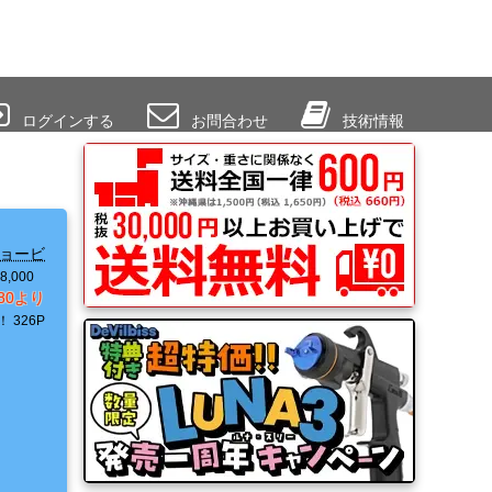
ログインする
お問合わせ
技術情報
リョービ
8,000
580より
！
326P