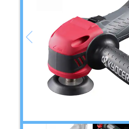
品
ゴ
ー
ル
ド
リ
ー
フ・
カ
ス
タ
ム
系
材
料
マ
ッ
ク