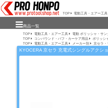
プロ本舗ではスプレーガンを格安販売
中です。塗装機器と塗料の販売は京都
の プロホンポで！
TOP
電動工具・エアー工具
新
商品一覧
商
TOP
電動工具・エアー工具
電動 ポリッシャ・サン
品・
TOP
コンパウンド・バフ・カーケア用品
ポリッシ
注
TOP
電動工具・エアー工具
メーカー別
京セラ・
目
商
KYOCERA 京セラ 充電式シングルアクショ
品
塗
料・
溶
剤・
ケ
ミ
カ
ル
用