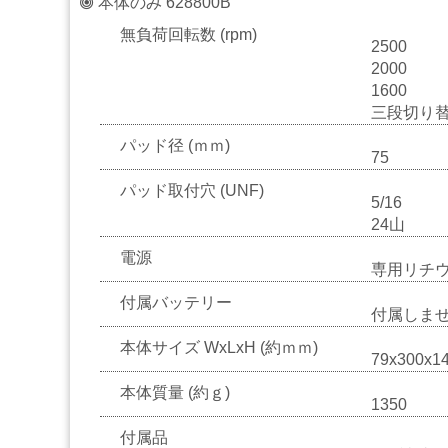
本体のみ 628800B
研
無負荷回転数 (rpm)
磨
2500
用
2000
具・
1600
研
三段切り
磨
布
パッド径 (ｍｍ)
紙
75
パッド取付穴 (UNF)
5/16
マ
24山
ス
キ
電源
専用リチ
ン
グ・
付属バッテリー
付属しま
養
生
本体サイズ WxLxH (約ｍｍ)
紙
79x300x1
本体質量 (約ｇ)
1350
接
着
付属品