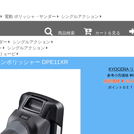
電動 ポリッシャ・サンダー
シングルアクション
商品検索
カートを見る
ダー
シングルアクション
ャ
シングルアクション
リョービ
ンポリッシャー DPE11XR
KYOCERA 
参考小売価格
6
特別価格
32,
ポイントＧＥＴ