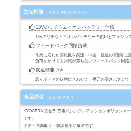
コ
ン
主な特徴
プ
AWESOME FEATURES
レ
ッ
18Vのリチウムイオンバッテリー仕様
サ
ー・
18Vのリチウムイオンバッテリーの使用とブラシ
エ
フィードバック回路搭載
ア
ー
作業に応じた回転数を高速・中速・低速の3段階に
経
負荷をかけても回転が落ちないフィードバック回路
路
変速機能つき
磨くボディの状態に合わせて、手元の変速ボタンで
コ
ン
パ
商品説明
DESCRIPTION
ウ
ン
KYOCERA 京セラ 充電式シングルアクションポリッシャー
ド・
バ
です。
フ・
ボディの傷取り・肌調整用に最適です。
カ